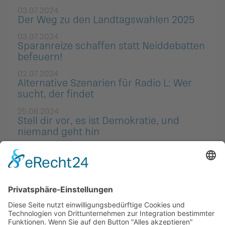
03.07.2024
Der Weg zu den Landtagswahlen 2025
03.07.2024
Sparanreize schaffen statt Neiddebatten
befeuern!
02.07.2024
Alternative Szenarien für Radio L: Wer
sucht, der findet
25.06.2024
Stell dir vor, es ist Demokratie, und
niemand geht hin
21.05.2024
IWF: Das Problem mit der Geschichte
20.03.2024
Wie lange klappt die Hinhaltestrategie?