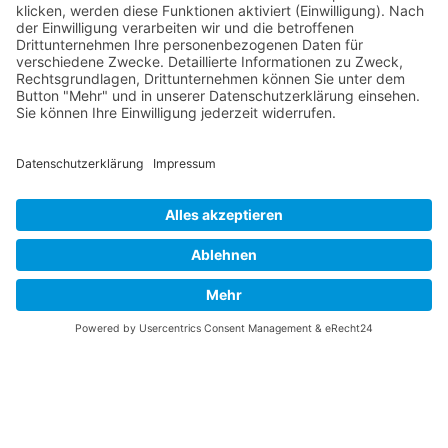
Vaterländische
Werde aktiv
Union
Soziale Medien
Wilhelm Beck Haus
VU-Mitglied werden
Fürst-Franz-Josef-
Eine Aufgabe
Strasse 13
übernehmen