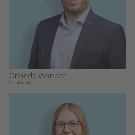
ildergalerien
Parteisekretariat
ber uns
ublikationen
Orlando Wanner
Vorsitzender