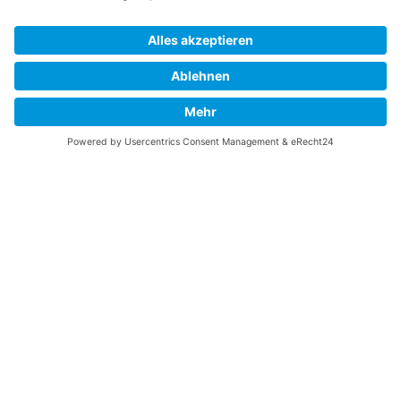
Vaterländische
Werde aktiv
Union
Soziale Medien
Wilhelm Beck Haus
VU-Mitglied werden
Fürst-Franz-Josef-
Eine Aufgabe
Strasse 13
übernehmen
FL-9490 Vaduz
Für ein politisches
Amt kandidieren
Tel +423 239 82 82
Ihre Meinung zählt
info@vu-online.li
Spenden
Statuten
Datenschutz
Impressum
Barrierefreiheit