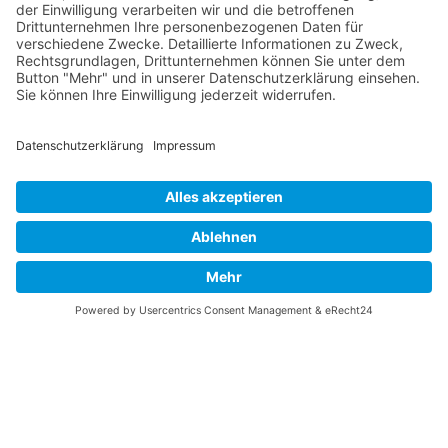
Vaterländische
Werde aktiv
Union
Soziale Medien
Wilhelm Beck Haus
VU-Mitglied werden
Fürst-Franz-Josef-
Eine Aufgabe
Strasse 13
übernehmen
FL-9490 Vaduz
Für ein politisches