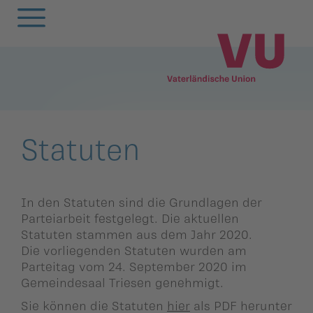
Zurück
Zurück
Zurück
Zurück
Zurück
Zurück
Zurück
Zurück
Zurück
Zurück
egierung
ewsarchiv
Oberland
Alle
Frauenunion
Mitgliederversa
Frauenunion
Oberland
Statuten
VU-Magazin
Statuten
andtag
arlamentarische
Unterland
Oberland
Jugendunion
Parteivorstand
Jugendunion
Unterland
Finanzen
Podcast
orstösse
rtsgruppen
Unterland
Seniorenunion
Präsidium
Seniorenunion
Geschichte der
In den Statuten sind die Grundlagen der
Parteiarbeit festgelegt. Die aktuellen
remien
Vaterländischen
emeinderäte
Statuten stammen aus dem Jahr 2020.
Parteirat
Union
Die vorliegenden Statuten wurden am
nionen
Parteitag vom 24. September 2020 im
nionen
Die
Gemeindesaal Triesen genehmigt.
rtsgruppen
Schlossabmachu
arteisekretariat
Sie können die Statuten
hier
als PDF herunter