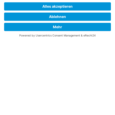
Vaterländische
Werde aktiv
Union
Soziale Medien
Wilhelm Beck Haus
VU-Mitglied werden
Fürst-Franz-Josef-
Eine Aufgabe
Strasse 13
übernehmen
FL-9490 Vaduz
Für ein politisches
Amt kandidieren
Tel +423 239 82 82
Ihre Meinung zählt
info@vu-online.li
Spenden
Statuten
Datenschutz
Impressum
Barrierefreiheit