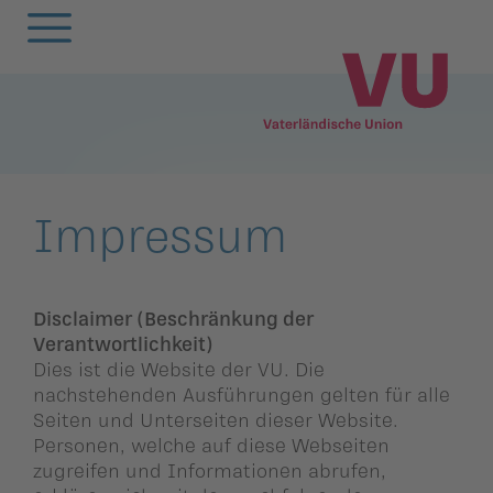
Zurück
Zurück
Zurück
Zurück
Zurück
Zurück
Zurück
Zurück
Zurück
Zurück
egierung
ewsarchiv
Oberland
Alle
Frauenunion
Mitgliederversa
Frauenunion
Oberland
Statuten
VU-Magazin
Impressum
andtag
arlamentarische
Unterland
Oberland
Jugendunion
Parteivorstand
Jugendunion
Unterland
Finanzen
Podcast
orstösse
rtsgruppen
Unterland
Seniorenunion
Präsidium
Seniorenunion
Geschichte der
Disclaimer (Beschränkung der
Verantwortlichkeit)
remien
Vaterländischen
emeinderäte
Dies ist die Website der VU. Die
Parteirat
Union
nachstehenden Ausführungen gelten für alle
nionen
Seiten und Unterseiten dieser Website.
nionen
Die
Personen, welche auf diese Webseiten
rtsgruppen
Schlossabmachu
zugreifen und Informationen abrufen,
arteisekretariat