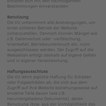
erklären sich mit den nachfolgenden
ildergalerien
Parteisekretariat
Bestimmungen einverstanden:
ber uns
Benutzung
Die VU unternimmt alle Anstrengungen, um
ublikationen
einen sicheren Betrieb der Website
sicherzustellen. Dennoch können Mängel wie
z.B. Datenverlust oder -verfälschung,
Virenbefall, Betriebsunterbruch etc. nicht
ausgeschlossen werden. Der Zugriff auf die
Webseiten erfolgt deshalb auf eigene Gefahr
und in eigener Verantwortung.
Haftungsausschluss
Die VU lehnt jegliche Haftung für Schäden
oder Folgeschäden ab, die sich aus dem
Zugriff auf ihre Website beziehungsweise auf
einzelne Teile davon (wie z.B.
heruntergeladene Dokumente), deren
Benutzung (bzw. aus der Unmöglichkeit des