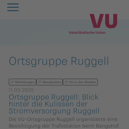
Zurück
Zurück
Zurück
Zurück
Zurück
Zurück
Zurück
Zurück
Zurück
Zurück
egierung
ewsarchiv
Oberland
Alle
Frauenunion
Mitgliederversa
Frauenunion
Oberland
Statuten
VU-Magazin
Ortsgruppe Ruggell
andtag
arlamentarische
Unterland
Oberland
Jugendunion
Parteivorstand
Jugendunion
Unterland
Finanzen
Podcast
orstösse
rtsgruppen
Unterland
Seniorenunion
Präsidium
Seniorenunion
Geschichte der
Mitteilungen
Neuigkeiten
VU in den Medien
11.03.2026
remien
Vaterländischen
Ortsgruppe Ruggell: Blick
emeinderäte
Parteirat
Union
hinter die Kulissen der
nionen
Stromver­sor­gung Ruggell
nionen
Die
rtsgruppen
Die VU-Ortsgruppe Ruggell organisierte eine
Schlossabmachu
arteisekretariat
Besichtigung der Trafostation beim Bangshof.