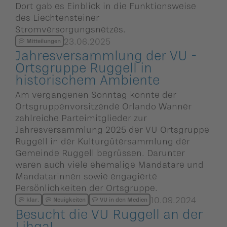
ildergalerien
Dort gab es Einblick in die Funktionsweise
Parteisekretariat
des Liechtensteiner
Stromversorgungsnetzes.
ber uns
23.06.2025
Mitteilungen
Jahresver­samm­lung der VU -
ublikationen
Ortsgruppe Ruggell in
historischem Ambiente
Am vergangenen Sonntag konnte der
Ortsgruppenvorsitzende Orlando Wanner
zahlreiche Parteimitglieder zur
Jahresversammlung 2025 der VU Ortsgruppe
Ruggell in der Kulturgütersammlung der
Gemeinde Ruggell begrüssen. Darunter
waren auch viele ehemalige Mandatare und
Mandatarinnen sowie engagierte
Persönlichkeiten der Ortsgruppe.
10.09.2024
klar.
Neuigkeiten
VU in den Medien
Besucht die VU Ruggell an der
Lihga!