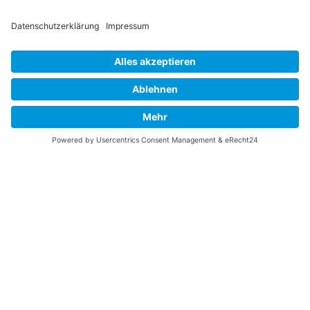
Vaterländische
Werde aktiv
Union
Soziale Medien
Wilhelm Beck Haus
VU-Mitglied werden
Fürst-Franz-Josef-
Eine Aufgabe
Strasse 13
übernehmen
FL-9490 Vaduz
Für ein politisches
Amt kandidieren
Tel +423 239 82 82
Ihre Meinung zählt
info@vu-online.li
Spenden