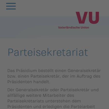
Zurück
Zurück
Zurück
Zurück
Zurück
Zurück
Zurück
Zurück
Zurück
Zurück
egierung
ewsarchiv
Oberland
Alle
Frauenunion
Mitgliederversa
Frauenunion
Oberland
Statuten
VU-Magazin
Parteisekretariat
andtag
arlamentarische
Unterland
Oberland
Jugendunion
Parteivorstand
Jugendunion
Unterland
Finanzen
Podcast
orstösse
rtsgruppen
Unterland
Seniorenunion
Präsidium
Seniorenunion
Geschichte der
Das Präsidium bestellt einen Generalsekretär
bzw. einen Parteisekretär, der im Auftrag des
remien
Vaterländischen
emeinderäte
Präsidenten handelt.
Parteirat
Union
nionen
Der Generalsekretär oder Parteisekretär und
nionen
Die
allfällige weitere Mitarbeiter des
rtsgruppen
Schlossabmachu
Parteisekretariats unterstehen dem
arteisekretariat
Präsidenten und erledigen die Parteiarbeit