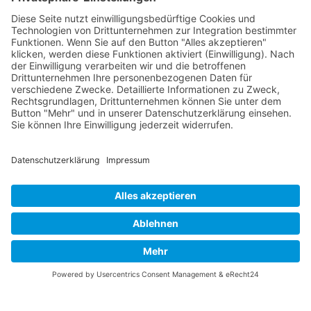
Vaterländische
Werde aktiv
Union