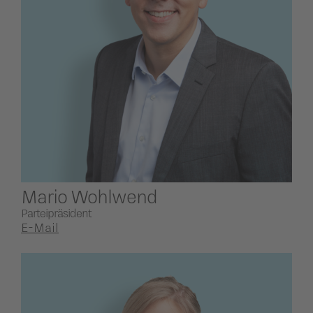
Mario Wohlwend
Parteipräsident
E-Mail