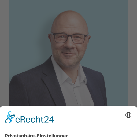
Dietmar Hasler
Generalsekretär