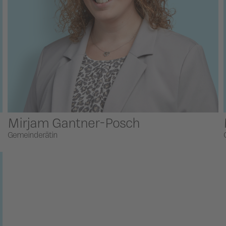
Mirjam Gantner-Posch
Gemeinderätin