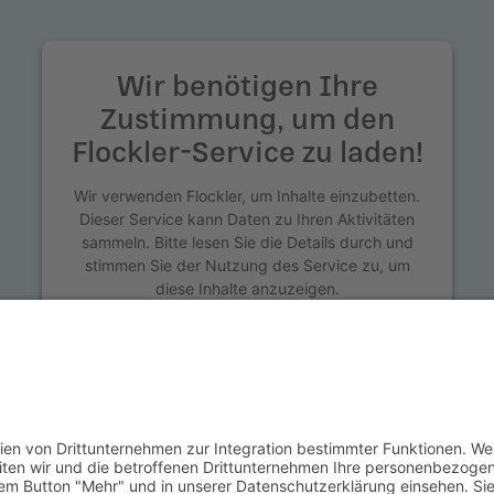
Wir benötigen Ihre
Zustimmung, um den
Flockler-Service zu laden!
Wir verwenden Flockler, um Inhalte einzubetten.
Dieser Service kann Daten zu Ihren Aktivitäten
sammeln. Bitte lesen Sie die Details durch und
stimmen Sie der Nutzung des Service zu, um
diese Inhalte anzuzeigen.
Mehr Informationen
Akzeptieren
powered by
Usercentrics Consent Management
Platform
&
eRecht24