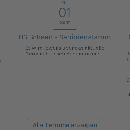
Di.
01
Sept
OG Schaan - Senioren­stamm
Es wird jeweils über das aktuelle
Gemeindegeschehen informiert.
h
F
s
D
B
Alle Termine anzeigen