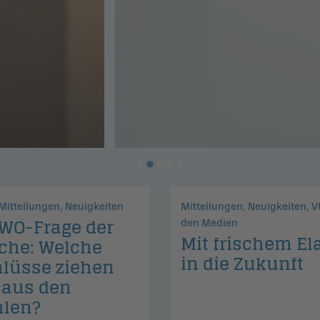
edien
n in die Zukunft
 Mitteilungen, Neuigkeiten
Mitteilungen, Neuigkeiten, V
WO-Frage der
den Medien
Mit frischem El
che: Welche
in die Zukunft
lüsse ziehen
 aus den
hlen?