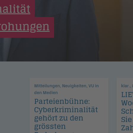
ber uns
ublikationen
Mitteilungen, Neuigkeiten, VU in den M
Mit frischem Ela
Mitteilungen, Neuigkeiten, VU in
klar.,
LIE
den Medien
Parteien­bühne:
Wo
Cyberkri­mi­na­lität
Sch
gehört zu den
Sie
grössten
Za