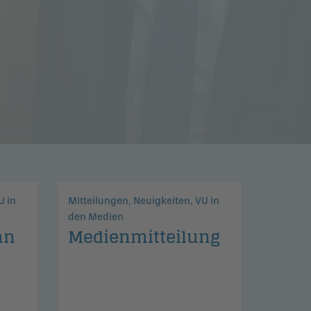
U in
Mitteilungen, Neuigkeiten, VU in
den Medien
an
Medienmit­tei­lung