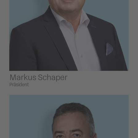
ildergalerien
Parteisekretariat
ber uns
ublikationen
Markus Schaper
Präsident