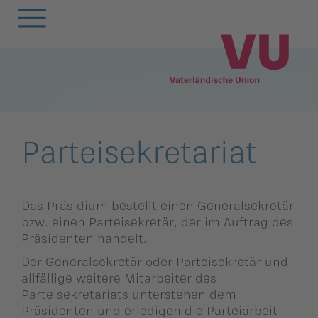
Zurück
Zurück
Zurück
Zurück
Zurück
Zurück
Zurück
Zurück
Zurück
Zurück
egierung
ewsarchiv
Oberland
Alle
Frauenunion
Mitgliederversa
Frauenunion
Oberland
Statuten
VU-Magazin
Parteisekretariat
andtag
arlamentarische
Unterland
Oberland
Jugendunion
Parteivorstand
Jugendunion
Unterland
Finanzen
Podcast
orstösse
rtsgruppen
Unterland
Seniorenunion
Präsidium
Seniorenunion
Geschichte der
Das Präsidium bestellt einen Generalsekretär
bzw. einen Parteisekretär, der im Auftrag des
remien
Vaterländischen
emeinderäte
Präsidenten handelt.
Parteirat
Union
nionen
Der Generalsekretär oder Parteisekretär und
nionen
Die
allfällige weitere Mitarbeiter des
rtsgruppen
Schlossabmachu
Parteisekretariats unterstehen dem
arteisekretariat
Präsidenten und erledigen die Parteiarbeit