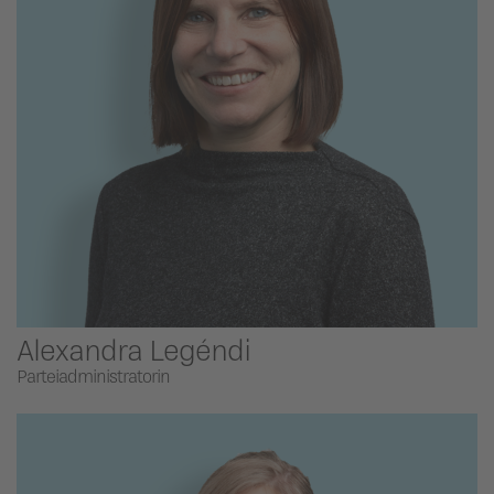
Alexandra Legéndi
Parteiadministratorin