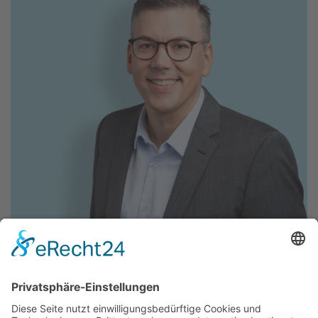
Mario Wohlwend
Parteipräsident