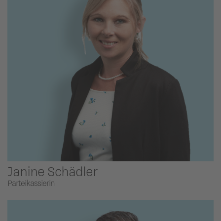
Janine Schädler
Parteikassierin