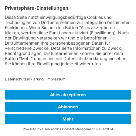
handelt es sich um einen
datenschutzrechtlich vorgeschriebenen
Vertrag, der gewährleistet, dass dieser die
personenbezogenen Daten unserer
Websitebesucher nur nach unseren
Weisungen und unter Einhaltung der DSGVO
verarbeitet.
Sie haben die Möglichkeit zu verhindern,
dass von Ihnen hier getätigte Aktionen
analysiert und verknüpft werden. Dies wird
Ihre Privatsphäre schützen, aber wird auch
den Besitzer daran hindern, aus Ihren
Aktionen zu lernen und die Bedienbarkeit für
Sie und andere Benutzer zu verbessern.
Ihr Besuch dieser Webseite wird aktuell von der
Matomo Webanalyse erfasst. Diese Checkbox
abwählen für Opt-Out.