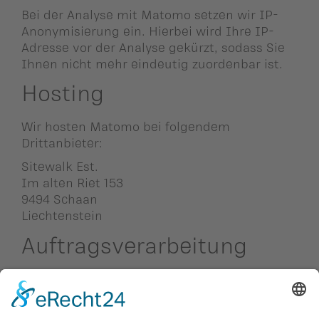
Bei der Analyse mit Matomo setzen wir IP-
Anonymisierung ein. Hierbei wird Ihre IP-
Adresse vor der Analyse gekürzt, sodass Sie
Ihnen nicht mehr eindeutig zuordenbar ist.
Hosting
Wir hosten Matomo bei folgendem
Drittanbieter:
Sitewalk Est.
Im alten Riet 153
9494 Schaan
Liechtenstein
Auftragsverarbeitung
Wir haben einen Vertrag über
Auftragsverarbeitung (AVV) mit dem oben
genannten Anbieter geschlossen. Hierbei