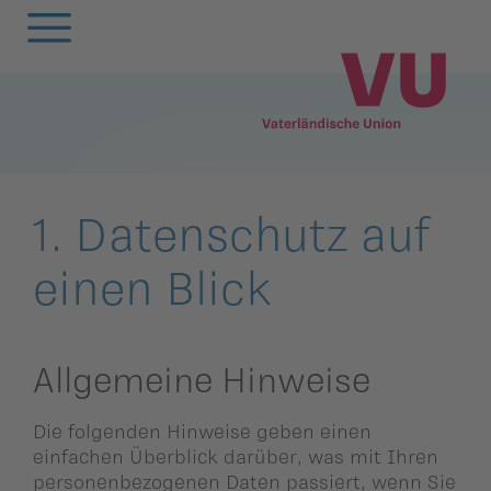
Zurück
Zurück
Zurück
Zurück
Zurück
Zurück
Zurück
Zurück
Zurück
Zurück
egierung
ewsarchiv
Oberland
Alle
Frauenunion
Mitgliederversa
Frauenunion
Oberland
Statuten
VU-Magazin
1. Datenschutz auf
andtag
arlamentarische
Unterland
Oberland
Jugendunion
Parteivorstand
Jugendunion
Unterland
Finanzen
Podcast
einen Blick
orstösse
rtsgruppen
Unterland
Seniorenunion
Präsidium
Seniorenunion
Geschichte der
remien
Vaterländischen
emeinderäte
Parteirat
Allgemeine Hinweise
Union
nionen
nionen
Die
Die folgenden Hinweise geben einen
rtsgruppen
Schlossabmachu
einfachen Überblick darüber, was mit Ihren
arteisekretariat
personenbezogenen Daten passiert, wenn Sie