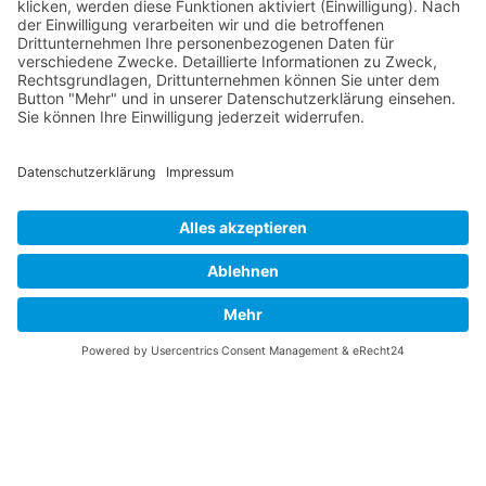
Vaterländische
Werde aktiv
Union
Soziale Medien
Wilhelm Beck Haus
VU-Mitglied werden
Fürst-Franz-Josef-
Eine Aufgabe
Strasse 13
übernehmen