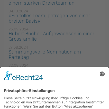
einem starken Dreierteam an
04.10.2024
«Ein tolles Team, getragen von einer
breiten Basis»
25.09.2024
Hubert Büchel: Aufgewachsen in einer
Grossfamilie
27.08.2024
Stimmungsvolle Nomination am
Parteitag
22.08.2024
Parteivorstand bestätigt
Regierungsteam eindrucksvoll
19.08.2024
Frischer Wind für Liechtenstein