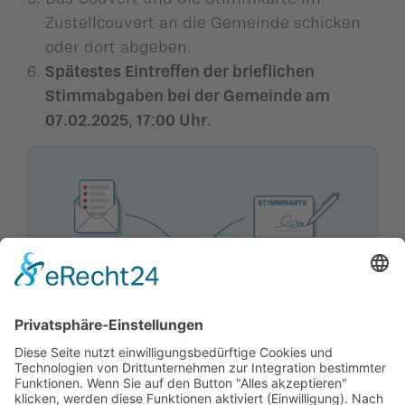
Zustellcouvert an die Gemeinde schicken
oder dort abgeben.
Spätestes Eintreffen der brieflichen
Stimmabgaben bei der Gemeinde am
07.02.2025, 17:00 Uhr.