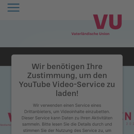
Zurück
Zurück
Zurück
Zurück
Zurück
Zurück
Zurück
Zurück
Zurück
Zurück
egierung
ewsarchiv
Oberland
Alle
Frauenunion
Mitgliederversa
Frauenunion
Oberland
Statuten
VU-Magazin
Wir benötigen Ihre
andtag
arlamentarische
Unterland
Oberland
Jugendunion
Parteivorstand
Jugendunion
Unterland
Finanzen
Podcast
Zustimmung, um den
orstösse
YouTube Video-Service zu
rtsgruppen
Unterland
Seniorenunion
Präsidium
Seniorenunion
Geschichte der
laden!
remien
Vaterländischen
emeinderäte
Parteirat
Union
Wir verwenden einen Service eines
nionen
Drittanbieters, um Videoinhalte einzubetten.
nionen
Die
Dieser Service kann Daten zu Ihren Aktivitäten
rtsgruppen
Schlossabmachu
sammeln. Bitte lesen Sie die Details durch und
arteisekretariat
stimmen Sie der Nutzung des Service zu, um