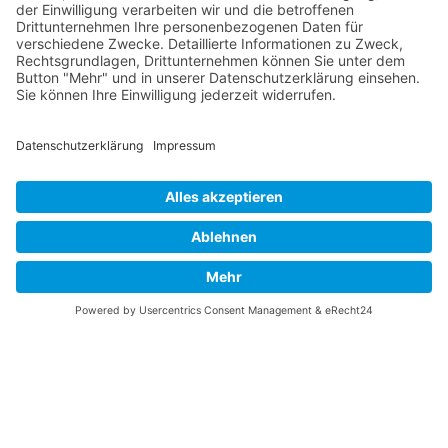
Vaterländische
Werde aktiv
Union
Soziale Medien
Wilhelm Beck Haus
VU-Mitglied werden
Fürst-Franz-Josef-
Eine Aufgabe
Strasse 13
übernehmen
FL-9490 Vaduz
Für ein politisches