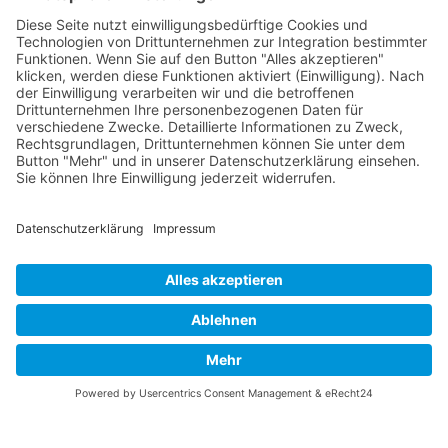
Vaterländische
Werde aktiv
Union