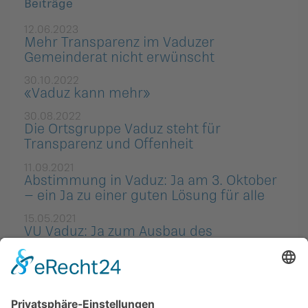
Beiträge
12.06.2023
Mehr Transparenz im Vaduzer
Gemeinderat nicht erwünscht
30.10.2022
«Vaduz kann mehr»
30.08.2022
Die Ortsgruppe Vaduz steht für
Transparenz und Offenheit
11.09.2021
Abstimmung in Vaduz: Ja am 3. Oktober
– ein Ja zu einer guten Lösung für alle
15.05.2021
VU Vaduz: Ja zum Ausbau des
Rheindamms ohne «Kniff»
23.04.2021
Vaduz: VU-Fraktion unterstützt den
Ausbau des Rheindamms