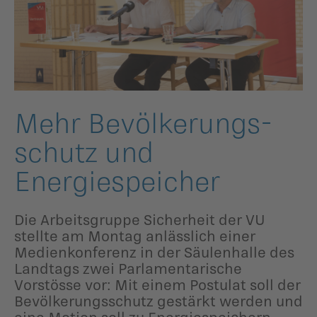
ildergalerien
Parteisekretariat
ber uns
ublikationen
Mehr Bevölkerungs­
schutz und
Energiespei­cher
Die Arbeitsgruppe Sicherheit der VU
stellte am Montag anlässlich einer
Medienkonferenz in der Säulenhalle des
Landtags zwei Parlamentarische
Vorstösse vor: Mit einem Postulat soll der
Bevölkerungsschutz gestärkt werden und
eine Motion soll zu Energiespeichern