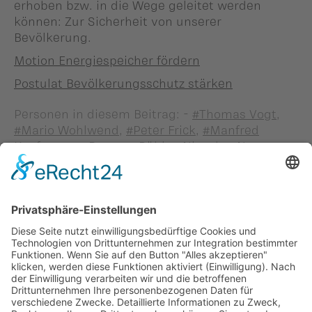
erhoben bzw. in die Wege geleitet werden
können: Zur Sicherheit von unserer
Bevölkerung.
Motion Energiespeicher fördern
Postulat Bevölkerungsschutz stärken
Personen in diesem Beitrag: -
#Thomas Vogt
,
#Mario Wohlwend
,
#Peter Frick
,
#Manfred
Kaufmann
,
#Dagmar Bühler-Nigsch
,
#Norma
Heidegger
,
#Markus Gstöhl
,
#Gunilla Marxer-
Kranz
,
#Günter Vogt
,
#Walter Frick
,
#Dietmar
Lampert
,
#Rainer Beck
Zurück