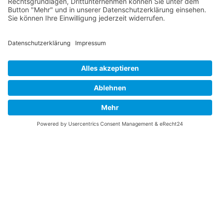
Vaterländische
Werde aktiv
Union
Soziale Medien
Wilhelm Beck Haus
VU-Mitglied werden
Fürst-Franz-Josef-
Eine Aufgabe
Strasse 13
übernehmen
FL-9490 Vaduz
Für ein politisches
Amt kandidieren
Tel +423 239 82 82
Ihre Meinung zählt
info@vu-online.li
Spenden