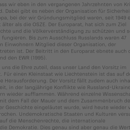
dass wir eben in den vergangenen Jahrzehnten von K
d. Dabei gibt es neben der Organisation für Sicherhe
a, bei der wir Gründungsmitglied waren, seit 1949 
t älter als die OSZE. Der Europarat, hat sich zum Ziel
echte und die Völkerverständigung zu schützen und 
zu fungieren. Bis zum Ausschluss Russlands waren 47
en Einwohnern Mitglied dieser Organisation, der
treten ist. Der Beitritt in den Europarat ebnete auch
und den EWR (1995).
uns die Ehre zuteil, dass unser Land den Vorsitz im
 Für einen Kleinstaat wie Liechtenstein ist das auf d
e Herausforderung. Der Vorsitz fällt zudem auch inha
eit, in der langjährige Konflikte wie Russland-Ukraine
arn wieder aufflammen. Während einzelne Wissenscha
 mit dem Fall der Mauer und dem Zusammenbruch de
r Geschichte eingeläutet wurde, wird heute wieder 
rochen. Undemokratische Staaten und Kulturen ver
 auf die Menschenrechte, die internationale
 die Demokratie. Dies genau sind aber genau die Wert