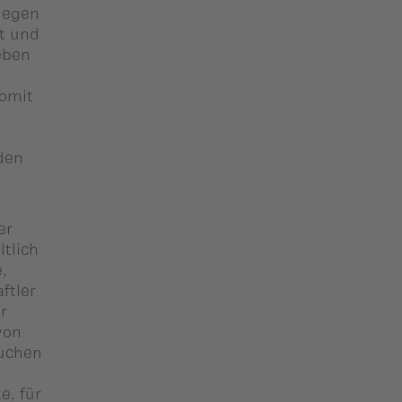
riegen
it und
eben
somit
 den
er
ltlich
,
ftler
r
von
suchen
e, für