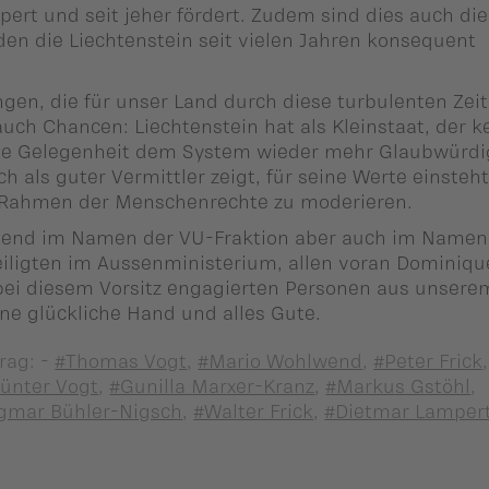
pert und seit jeher fördert. Zudem sind dies auch die
en die Liechtenstein seit vielen Jahren konsequent
ngen, die für unser Land durch diese turbulenten Zei
uch Chancen: Liechtenstein hat als Kleinstaat, der k
eine Gelegenheit dem System wieder mehr Glaubwürdi
 als guter Vermittler zeigt, für seine Werte einsteh
im Rahmen der Menschenrechte zu moderieren.
etend im Namen der VU-Fraktion aber auch im Namen
teiligten im Aussenministerium, allen voran Dominiqu
 bei diesem Vorsitz engagierten Personen aus unsere
ne glückliche Hand und alles Gute.
rag: -
#Thomas Vogt
,
#Mario Wohlwend
,
#Peter Frick
,
ünter Vogt
,
#Gunilla Marxer-Kranz
,
#Markus Gstöhl
,
gmar Bühler-Nigsch
,
#Walter Frick
,
#Dietmar Lamper