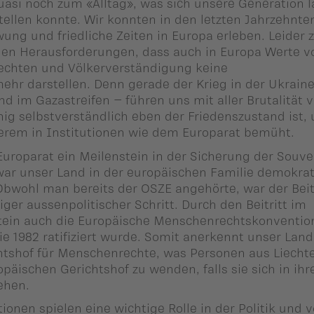
uasi noch zum «Alltag», was sich unsere Generation 
tellen konnte. Wir konnten in den letzten Jahrzehnte
ung und friedliche Zeiten in Europa erleben. Leider 
hen Herausforderungen, dass auch in Europa Werte v
chten und Völkerverständigung keine
mehr darstellen. Denn gerade der Krieg in der Ukrain
nd im Gazastreifen – führen uns mit aller Brutalität v
nig selbstverständlich eben der Friedenszustand ist,
erem in Institutionen wie dem Europarat bemüht.
 Europarat ein Meilenstein in der Sicherung der Souve
ar unser Land in der europäischen Familie demokrat
wohl man bereits der OSZE angehörte, war der Beit
ger aussenpolitischer Schritt. Durch den Beitritt im
stein auch die Europäische Menschenrechtskonventio
ie 1982 ratifiziert wurde. Somit anerkennt unser Lan
htshof für Menschenrechte, was Personen aus Liecht
opäischen Gerichtshof zu wenden, falls sie sich in ihr
sehen.
ionen spielen eine wichtige Rolle in der Politik und v