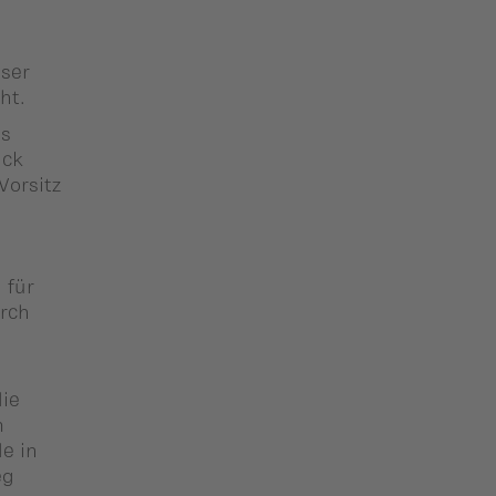
eser
eht.
es
ick
Vorsitz
 für
urch
die
m
e in
eg