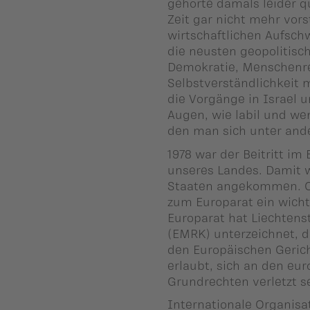
gehörte damals leider q
Zeit gar nicht mehr vors
wirtschaftlichen Aufschw
die neusten geopolitisc
Demokratie, Menschenre
Selbstverständlichkeit 
die Vorgänge in Israel u
Augen, wie labil und we
den man sich unter and
1978 war der Beitritt im
unseres Landes. Damit w
Staaten angekommen. Ob
zum Europarat ein wichti
Europarat hat Liechten
(EMRK) unterzeichnet, d
den Europäischen Geric
erlaubt, sich an den eur
Grundrechten verletzt 
Internationale Organisat