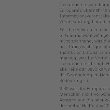
ber uns
Liechtenstein wird kom
Europarats übernehmen.
Informationsveranstaltu
ublikationen
Verantwortung bereits im
Für die meisten in unse
Gremiums wohl weniger. D
nicht spannend, was di
hat. Umso wichtiger ist
Institution Europarat u
machen, was für Vorteil
Liechtensteins bringt. H
alle Teile der Bevölker
die Behandlung im Hohe
Bedeutung zu.
1949 war der Europarat 
Menschen nicht verwöhn
Abstand von ein paar w
der ersten Hälfte des 20