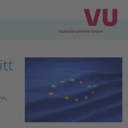
itt
nn.