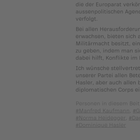
die der Europarat verkör
aussenpolitischen Agend
verfolgt.
Bei allen Herausforderu
erwachsen, bieten sich a
Militärmacht besitzt, 
zu geben, indem man sich
dabei hilft, Konflikte 
Ich wünsche stellvertr
unserer Partei allen Be
Hasler, aber auch allen
diplomatischen Corps ei
Personen in diesem Beit
#Manfred Kaufmann
,
#G
#Norma Heidegger
,
#Da
#Dominique Hasler