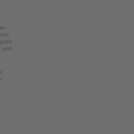
ten
eine
gkeit
t und
e
m
t
,