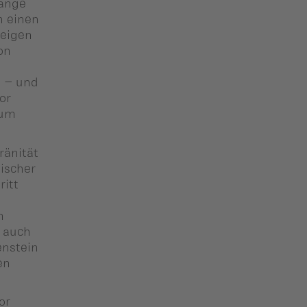
lange
n einen
zeigen
on
e – und
or
 um
ränität
ischer
ritt
n
d auch
enstein
en
or