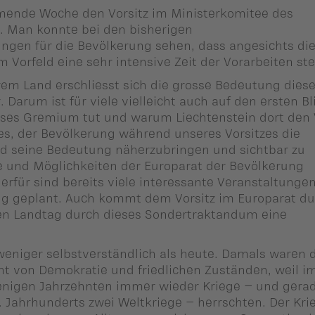
mende Woche den Vorsitz im Ministerkomitee des
 Man konnte bei den bisherigen
ngen für die Bevölkerung sehen, dass angesichts di
 Vorfeld eine sehr intensive Zeit der Vorarbeiten st
rem Land erschliesst sich die grosse Bedeutung dies
arum ist für viele vielleicht auch auf den ersten Bl
eses Gremium tut und warum Liechtenstein dort den 
 es, der Bevölkerung während unseres Vorsitzes die
nd seine Bedeutung näherzubringen und sichtbar zu
e und Möglichkeiten der Europarat der Bevölkerung
ierfür sind bereits viele interessante Veranstaltungen
ung geplant. Auch kommt dem Vorsitz im Europarat d
n Landtag durch dieses Sondertraktandum eine
weniger selbstverständlich als heute. Damals waren 
t von Demokratie und friedlichen Zuständen, weil i
enigen Jahrzehnten immer wieder Kriege – und gerad
. Jahrhunderts zwei Weltkriege – herrschten. Der Kri