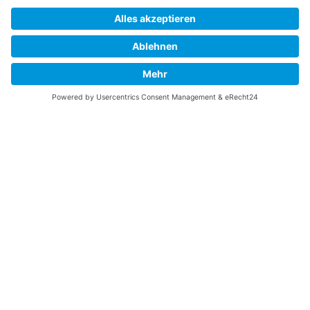
Vaterländische
Werde aktiv
Union
Soziale Medien
Wilhelm Beck Haus
VU-Mitglied werden
Fürst-Franz-Josef-
Eine Aufgabe
Strasse 13
übernehmen
FL-9490 Vaduz
Für ein politisches
Amt kandidieren
Tel +423 239 82 82
Ihre Meinung zählt
info@vu-online.li
Spenden
Statuten
Datenschutz
Impressum
Barrierefreiheit