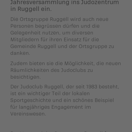
Jahresversammlung ins Judozentrum
ildergalerien
Parteisekretariat
in Ruggell ein.
ber uns
Die Ortsgruppe Ruggell wird auch neue
Personen begrüssen dürfen und die
ublikationen
Gelegenheit nutzen, um diversen
Mitgliedern für ihren Einsatz für die
Gemeinde Ruggell und der Ortsgruppe zu
danken.
Zudem bieten sie die Möglichkeit, die neuen
Räumlichkeiten des Judoclubs zu
besichtigen.
Der Judoclub Ruggell, der seit 1983 besteht,
ist ein wichtiger Teil der lokalen
Sportgeschichte und ein schönes Beispiel
für langjähriges Engagement im
Vereinswesen.