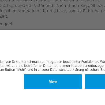
e Ortsgruppe der Vaterländischen Union Ruggell bed
einischen Kraftwerken für die interessante Führung u
Zeit.
Ruggell