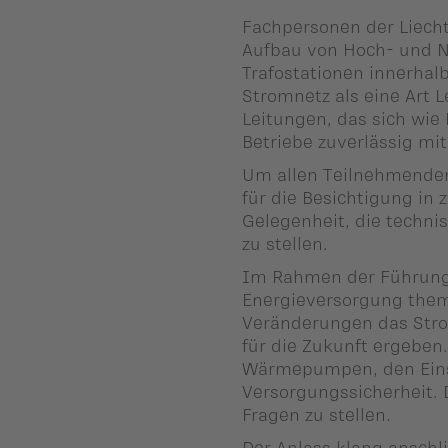
ber uns
Fachpersonen der Liecht
Aufbau von Hoch- und N
ublikationen
Trafostationen innerhal
Stromnetz als eine Art L
Leitungen, das sich wie
Betriebe zuverlässig mit
Um allen Teilnehmenden
für die Besichtigung in 
Gelegenheit, die techn
zu stellen.
Im Rahmen der Führung 
Energieversorgung thema
Veränderungen das Stro
für die Zukunft ergebe
Wärmepumpen, den Einsa
Versorgungssicherheit. 
Fragen zu stellen.
Der Anlass klang ansch