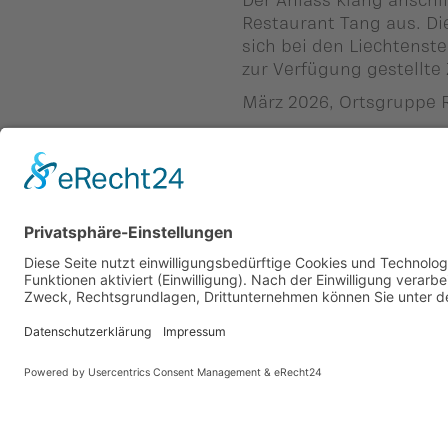
Restaurant Tang aus. Di
sich bei den Liechtenst
zur Verfügung gestellte 
März 2026, Ortsgruppe 
Zurück
Vaterländische Union
Werde aktiv