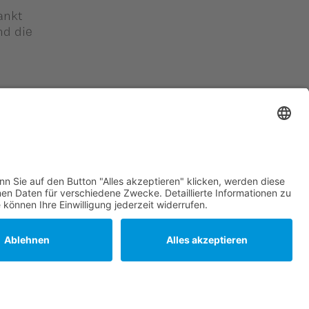
ankt
nd die