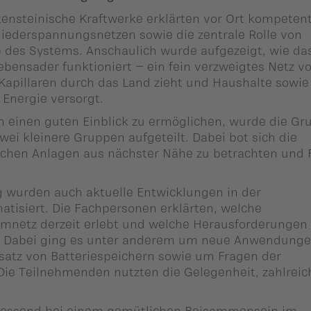
ensteinische Kraftwerke erklärten vor Ort kompeten
iederspannungsnetzen sowie die zentrale Rolle von
b des Systems. Anschaulich wurde aufgezeigt, wie da
ebensader funktioniert – ein fein verzweigtes Netz v
 Kapillaren durch das Land zieht und Haushalte sowie
 Energie versorgt.
 einen guten Einblick zu ermöglichen, wurde die Gr
zwei kleinere Gruppen aufgeteilt. Dabei bot sich die
ischen Anlagen aus nächster Nähe zu betrachten und 
wurden auch aktuelle Entwicklungen in der
tisiert. Die Fachpersonen erklärten, welche
mnetz derzeit erlebt und welche Herausforderungen 
n. Dabei ging es unter anderem um neue Anwendunge
tz von Batteriespeichern sowie um Fragen der
Die Teilnehmenden nutzten die Gelegenheit, zahlreic
liessend bei einem gemütlichen Beisammensein im