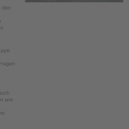
t den
s
on
uppe
Fragen
sich
n wie
he