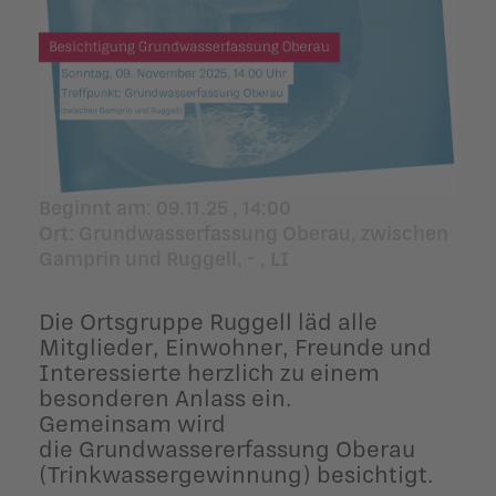
ildergalerien
Parteisekretariat
ber uns
ublikationen
Beginnt am:
09.11.25 , 14:00
Ort
: Grundwasserfassung Oberau, zwischen
Gamprin und Ruggell, - , LI
Die Ortsgruppe Ruggell läd alle
Mitglieder, Einwohner, Freunde und
Interessierte herzlich zu einem
besonderen Anlass ein.
Gemeinsam wird
die Grundwassererfassung Oberau
(Trinkwassergewinnung) besichtigt.