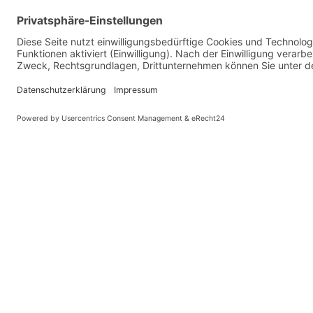
Vaterländische Union
Werde aktiv
Wilhelm Beck Haus
Soziale Medien
Fürst-Franz-Josef-Strasse 13
VU-Mitglied w
FL-9490 Vaduz
Eine Aufgabe
Für ein politi
Tel +423 239 82 82
Ihre Meinung z
info@vu-online.li
Spenden