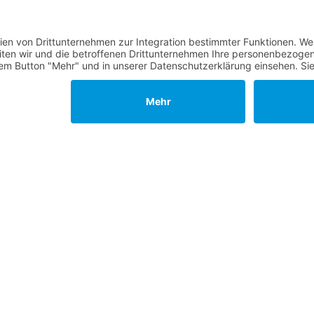
erden
 übernehmen
sches Amt kandidieren
ählt