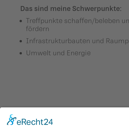
Das sind meine Schwerpunkte:
Treffpunkte schaffen/beleben u
fördern
Infrastrukturbauten und Raum
Umwelt und Energie