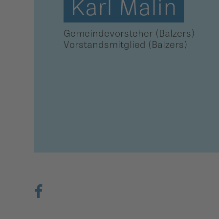
Karl Malin
ber uns
Gemeindevorsteher (Balzers)
ublikationen
Vorstandsmitglied (Balzers)