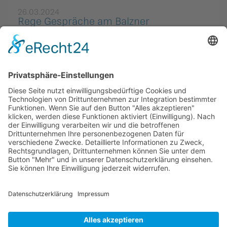
26.03.2024
Rege Gespräche am Balzner
Seniorenstamm
06.12.2022
Karl Malin will mit Siebnerteam
«macha… klar för Balzers»