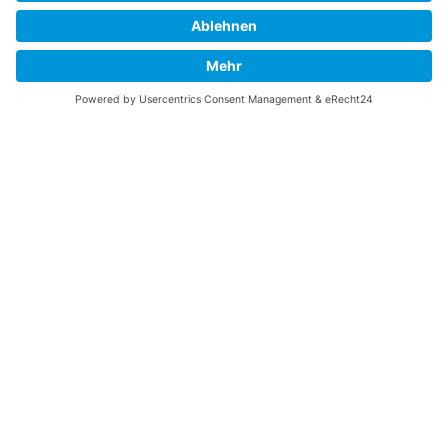
Vaterländische
Werde aktiv
Union
Soziale Medien
Wilhelm Beck Haus
VU-Mitglied werden
Fürst-Franz-Josef-
Eine Aufgabe
Strasse 13
übernehmen
FL-9490 Vaduz
Für ein politisches
Amt kandidieren
Tel +423 239 82 82
Ihre Meinung zählt
info@vu-online.li
Spenden
Statuten
Datenschutz
Impressum
Barrierefreiheit