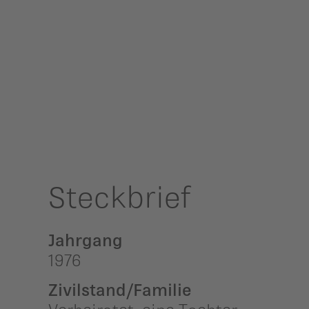
Mehr Informationen
Akzeptieren
powered by
Usercentrics Consent
Management Platform
&
eRecht24
Steckbrief
Jahrgang
1976
Zivilstand/Familie