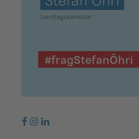
ber uns
Landtagskandidat
ublikationen
#fragStefanÖhri