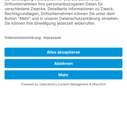
Vaterländische
Werde aktiv
Union
Soziale Medien
Wilhelm Beck Haus
VU-Mitglied werden
Fürst-Franz-Josef-
Eine Aufgabe
Strasse 13
übernehmen
FL-9490 Vaduz
Für ein politisches
Amt kandidieren