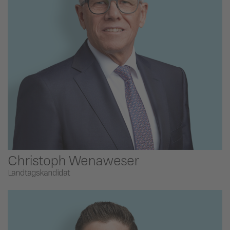
Christoph Wenaweser
Landtagskandidat