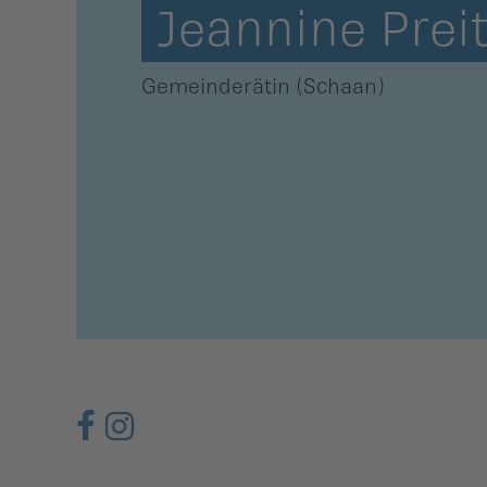
Jeannine Prei
ber uns
ublikationen
Gemeinderätin (Schaan)