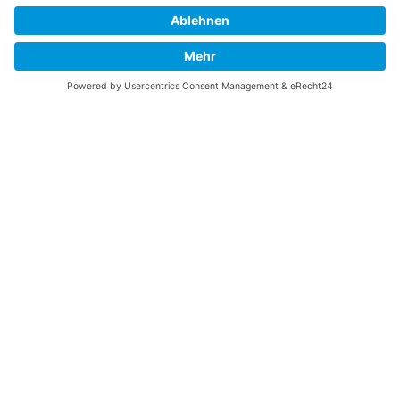
Vaterländische
Werde aktiv
Union
Soziale Medien
Wilhelm Beck Haus
VU-Mitglied werden
Fürst-Franz-Josef-
Eine Aufgabe
Strasse 13
übernehmen
FL-9490 Vaduz
Für ein politisches
Amt kandidieren
Tel +423 239 82 82
Ihre Meinung zählt
info@vu-online.li
Spenden
Statuten
Datenschutz
Impressum
Barrierefreiheit