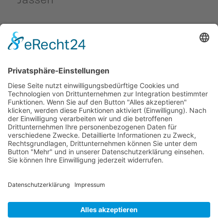
Beiträge
23.10.2022
Klare Vision: «Zemma füar Schällaberg»