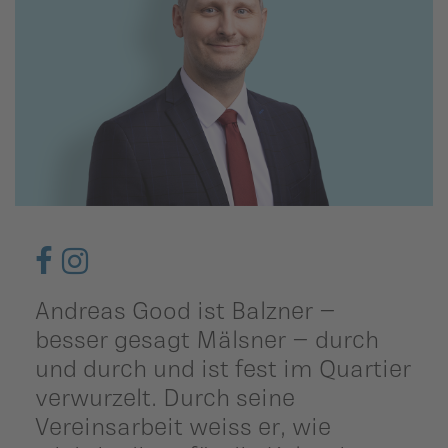
ildergalerien
Parteisekretariat
ber uns
ublikationen
Andreas Good ist Balzner –
besser gesagt Mälsner – durch
und durch und ist fest im Quartier
verwurzelt. Durch seine
Vereinsarbeit weiss er, wie