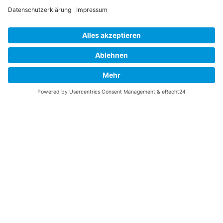
Vaterländische
Werde aktiv
Union
Soziale Medien
Wilhelm Beck Haus
VU-Mitglied werden
Fürst-Franz-Josef-
Eine Aufgabe
Strasse 13
übernehmen
FL-9490 Vaduz
Für ein politisches
Amt kandidieren
Tel +423 239 82 82
Ihre Meinung zählt
info@vu-online.li
Spenden