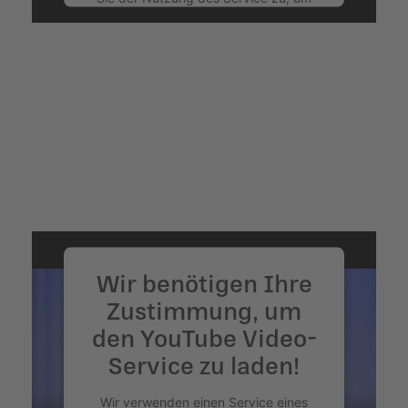
dieses Video anzusehen.
Mehr Informationen
Akzeptieren
powered by
Usercentrics Consent
Management Platform
&
eRecht24
Wir benötigen Ihre
Zustimmung, um
den YouTube Video-
Service zu laden!
Wir verwenden einen Service eines