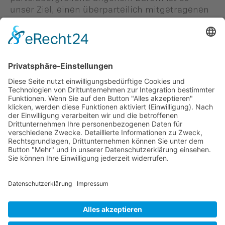
unser Ziel, einen überparteilich mitgetragenen
Vorstoss zu präsentieren.
Personen in diesem Beitrag: -
#Günter Vogt
,
#Peter Frick
Zurück