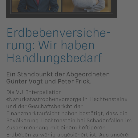
ildergalerien
Parteisekretariat
ber uns
Erdbeben­ver­si­che­
ublikationen
rung: Wir haben
Handlungs­be­darf
Ein Standpunkt der Abgeordneten
Günter Vogt und Peter Frick.
Die VU-Interpellation
«Naturkatastrophenvorsorge in Liechtenstein»
und der Geschäftsbericht der
Finanzmarktaufsicht haben bestätigt, dass die
Bevölkerung Liechtenstein bei Schadenfällen im
Zusammenhang mit einem heftigeren
Erdbeben zu wenig abgesichert ist. Aus unserer