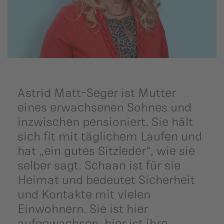
ildergalerien
Parteisekretariat
ber uns
ublikationen
Astrid Matt-Seger ist Mutter
eines erwachsenen Sohnes und
inzwischen pensioniert. Sie hält
sich fit mit täglichem Laufen und
hat „ein gutes Sitzleder“, wie sie
selber sagt. Schaan ist für sie
Heimat und bedeutet Sicherheit
und Kontakte mit vielen
Einwohnern. Sie ist hier
aufgewachsen, hier ist ihre