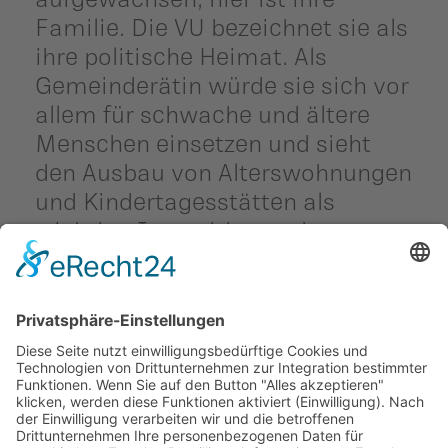
Familie. Die VU bezeichnet sie als
ihre politische Heimat. Als
Gemeinderätin würde sie sich vor
allem für schwache und ältere
Menschen einsetzen und sieht
den Ausbau von Alterswohnungen
und Kindertagesstätten als
wichtige Investitionen der
kommenden Jahre. Schaan soll
ausserdem seinen dörflichen
Charakter behalten.