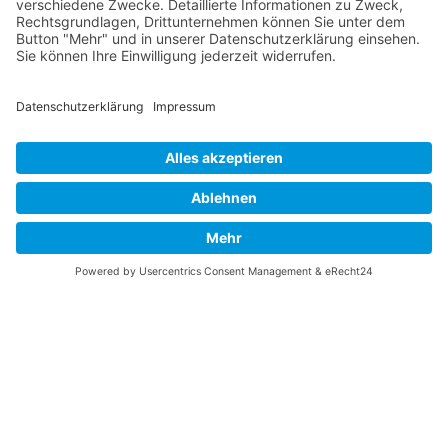
Vaterländische
Werde aktiv
Union
Soziale Medien
Wilhelm Beck Haus
VU-Mitglied werden
Fürst-Franz-Josef-
Eine Aufgabe
Strasse 13
übernehmen
FL-9490 Vaduz
Für ein politisches
Amt kandidieren
Tel +423 239 82 82
Ihre Meinung zählt