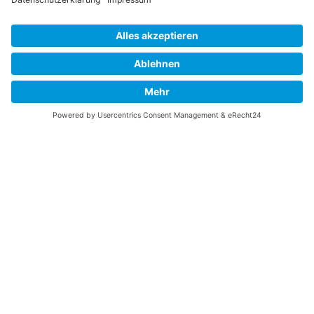
Vaterländische
Werde aktiv
Union
Soziale Medien
Wilhelm Beck Haus
VU-Mitglied werden
Fürst-Franz-Josef-
Eine Aufgabe
Strasse 13
übernehmen
FL-9490 Vaduz
Für ein politisches
Amt kandidieren
Tel +423 239 82 82
Ihre Meinung zählt
info@vu-online.li
Spenden
Statuten
Datenschutz