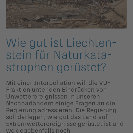
ildergalerien
Parteisekretariat
ber uns
ublikationen
Wie gut ist Liechten­
stein für Naturkata­
stro­phen gerüstet?
Mit einer Interpellation will die VU-
Fraktion unter den Eindrücken von
Unwetterereignissen in unseren
Nachbarländern einige Fragen an die
Regierung adressieren. Die Regierung
soll darlegen, wie gut das Land auf
Extremwetterereignisse gerüstet ist und
wo gegebenfalls noch