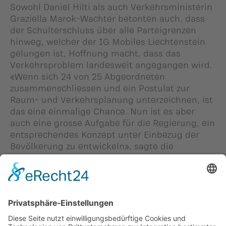
Sowohl Daniel Hilti als auch Verkehrsministerin
Graziella Marok-Wachter betonten auch, dass
der Schulterschluss über alle Parteigrenzen
hinweg, welcher der IG Mobiles Liechtenstein
gelungen ist, Hoffnung macht, dass das
Verkehrsproblem landesweit angegangen wird.
«Wenn sich 24 von 25 Abgeordneten
zusammenschliessen und ein Postulat zur
Raum- und Verkehrsplanung unterzeichnen, ist
das eine einmalige Chance. Nun ist es aber
auch eine grosse Aufgabe für die Regierung, ein
entsprechendes Konzept unter Einbezug der
Bevölkerung zu entwickeln», sagte die
Regierungsrätin.
(hb)
Personen in diesem Beitrag: -
#Daniel Hilti
,
#Heribert Beck
Zurück