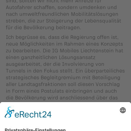
sind, sollten wir nicht mehr Anreize für
Autofahrer schaffen, sondern umdenken und
nach umweltfreundlichen Mobilitätslösungen
streben, die zur Steigerung der Lebensqualität
für die Bevölkerung beitragen.
Ich begrüsse es, dass die Regierung offen ist,
neue Möglichkeiten im Rahmen eines Konzepts
zu bearbeiten. Die IG Mobiles Liechtenstein hat
einen ganzheitlichen Lösungsansatz
ausgearbeitet, der die Involvierung von
Tunnels in den Fokus stellt. Ein überparteiliches
strategisches Begleitgremium mit Beteiligung
aller Landtagsfraktionen soll diesen Vorschlag
in Form eines Postulats einbringen und auch
die Bevölkerung wird anschliessend über das
Konzept informiert und miteinbezogen.
Person in diesem Beitrag: -
#Dagmar Bühler-
Nigsch