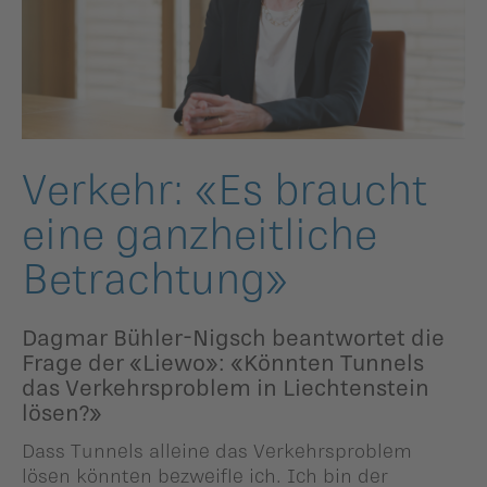
ildergalerien
Parteisekretariat
ber uns
ublikationen
Verkehr: «Es braucht
eine ganzheit­liche
Betrachtung»
Dagmar Bühler-Nigsch beantwortet die
Frage der «Liewo»: «Könnten Tunnels
das Verkehrsproblem in Liechtenstein
lösen?»
Dass Tunnels alleine das Verkehrsproblem
lösen könnten bezweifle ich. Ich bin der