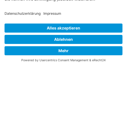
Vaterländische
Werde aktiv
Union
Soziale Medien
Wilhelm Beck Haus
VU-Mitglied werden
Fürst-Franz-Josef-
Eine Aufgabe
Strasse 13
übernehmen
FL-9490 Vaduz
Für ein politisches
Amt kandidieren
Tel +423 239 82 82
Ihre Meinung zählt
info@vu-online.li
Spenden