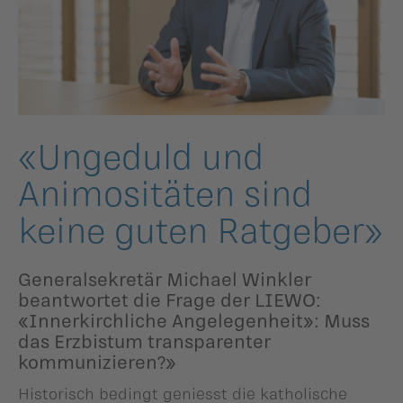
ildergalerien
Parteisekretariat
ber uns
ublikationen
«Ungeduld und
Animositäten sind
keine guten Ratgeber»
Generalsekretär Michael Winkler
beantwortet die Frage der LIEWO:
«Innerkirchliche Angelegenheit»: Muss
das Erzbistum transparenter
kommunizieren?»
Historisch bedingt geniesst die katholische