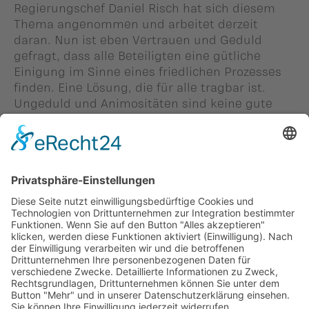
Regierungschef Daniel Risch hat sich diesem
Thema angenommen und arbeitet derzeit
daran. Nun ist eben Vertrauen und Geduld
gefragt, dass alle Beteiligten eine gütliche
Einigung im Sinne eines friedlichen Prozesses
finden. Eine Lösung, die für alle tragbar ist.
Ungeduld und Animositäten sind keine gute
Ratgeber, wenn es um die nachhaltige
Gestaltung einer Beziehung geht.
Person in diesem Beitrag: -
#Michael Winkler
Zurück