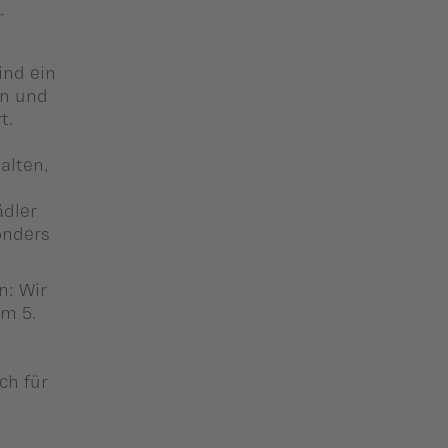
r
ind ein
en und
t.
alten,
ädler
onders
n: Wir
am 5.
ch für