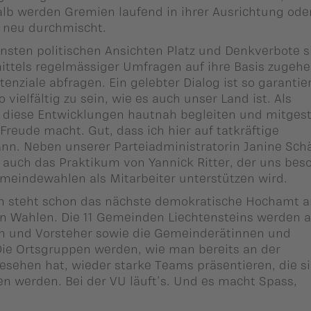
lb werden Gremien laufend in ihrer Ausrichtung ode
r neu durchmischt.
ensten politischen Ansichten Platz und Denkverbote s
ittels regelmässiger Umfragen auf ihre Basis zugeh
nziale abfragen. Ein gelebter Dialog ist so garantier
 vielfältig zu sein, wie es auch unser Land ist. Als
h diese Entwicklungen hautnah begleiten und mitgest
 Freude macht. Gut, dass ich hier auf tatkräftige
nn. Neben unserer Parteiadministratorin Janine Sch
auch das Praktikum von Yannick Ritter, der uns bes
Gemeindewahlen als Mitarbeiter unterstützen wird.
 steht schon das nächste demokratische Hochamt a
n Wahlen. Die 11 Gemeinden Liechtensteins werden 
en und Vorsteher sowie die Gemeinderätinnen und
ie Ortsgruppen werden, wie man bereits an der
esehen hat, wieder starke Teams präsentieren, die si
n werden. Bei der VU läuft’s. Und es macht Spass,