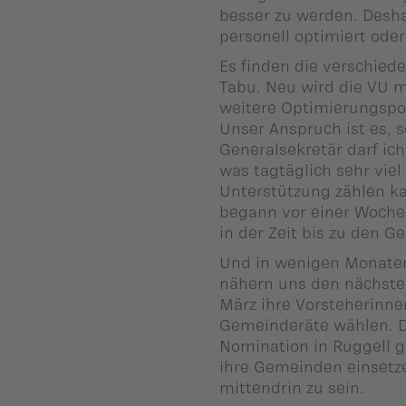
besser zu werden. Desha
ber uns
personell optimiert ode
ublikationen
Es finden die verschied
Tabu. Neu wird die VU m
weitere Optimierungspote
Unser Anspruch ist es, so
Generalsekretär darf ic
was tagtäglich sehr viel
Unterstützung zählen ka
begann vor einer Woche 
in der Zeit bis zu den 
Und in wenigen Monaten
nähern uns den nächste
März ihre Vorsteherinn
Gemeinderäte wählen. D
Nomination in Ruggell g
ihre Gemeinden einsetze
mittendrin zu sein.