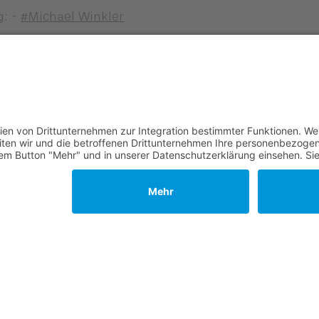
g: -
#Michael Winkler
erden