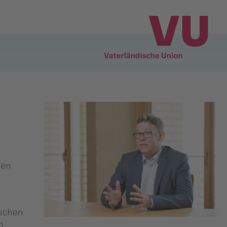
den
ischen
h