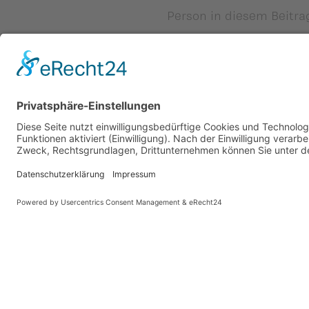
Person in diesem Beitra
Zurück
Vaterländische Union
Werde aktiv
Wilhelm Beck Haus
Soziale Medien
Fürst-Franz-Josef-Strasse 13
VU-Mitglied w