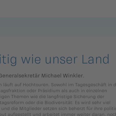
Zurück
Zurück
Zurück
Zurück
Zurück
Zurück
mmlung
Balzers
Eschen-Nendeln
Balzers
Eschen-Nendeln
Balzers
Eschen-Nendeln
Planken
Gamprin-Bendern
Planken
Gamprin-Bendern
Planken
Gamprin-Bendern
itig wie unser Land
Schaan
Mauren-
Schaan
Mauren-
Schaan
Mauren-
Schaanwald
Schaanwald
Schaanwald
eneralsekretär Michael Winkler.
Triesen
Triesen
Triesen
Ruggell
Ruggell
Ruggell
n läuft auf Hochtouren. Sowohl im Tagesgeschäft in 
Triesenberg
Triesenberg
Triesenberg
agsfraktion oder Präsidium als auch in einzelnen
Schellenberg
Schellenberg
Schellenberg
igen Themen wie die langfristige Sicherung der
ngen
Vaduz
Vaduz
Vaduz
tagsreform oder die Biodiversität: Es wird sehr viel
und die Mitglieder setzen sich beherzt für ihre polit
 gut aufgestellt und arbeitet immer weiter daran, noc