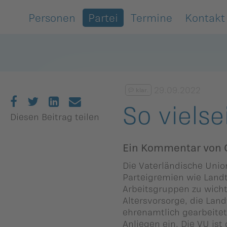
Personen
Partei
Termine
Kontakt
Zurück
Zurück
Zurück
Zurück
Zurück
Zurück
Zurück
Zurück
Zurück
Zurück
egierung
ewsarchiv
Oberland
Alle
Frauenunion
Mitgliederversa
Frauenunion
Oberland
Statuten
VU-Magazin
29.09.2022
klar.
andtag
arlamentarische
Unterland
Oberland
Jugendunion
Parteivorstand
Jugendunion
Unterland
Finanzen
Podcast
So vielse
orstösse
Diesen Beitrag teilen
rtsgruppen
Unterland
Seniorenunion
Präsidium
Seniorenunion
Geschichte der
remien
Vaterländischen
Ein Kommentar von G
emeinderäte
Parteirat
Union
nionen
Die Vaterländische Unio
nionen
Die
Parteigremien wie Landt
rtsgruppen
Arbeitsgruppen zu wicht
Schlossabmachu
arteisekretariat
Altersvorsorge, die Land
ildergalerien
ehrenamtlich gearbeitet 
Parteisekretariat
Anliegen ein. Die VU ist