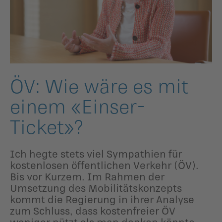
ildergalerien
Parteisekretariat
ber uns
ublikationen
ÖV: Wie wäre es mit
einem «Einser-
Ticket»?
Ich hegte stets viel Sympathien für
kostenlosen öffentlichen Verkehr (ÖV).
Bis vor Kurzem. Im Rahmen der
Umsetzung des Mobilitätskonzepts
kommt die Regierung in ihrer Analyse
zum Schluss, dass kostenfreier ÖV
weniger nützt als man denken könnte.