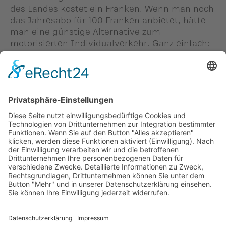
des Landes kostet ein Franken. Wenn man noch
das Jahresabo für 100 Franken anbietet, hätte
man eine günstige Alternative zum
motorisierten Individualverkehr. Ganz einfach:
Ein Land, eine Zone, ein Tarif.
Person in diesem Beitrag: -
#Dagmar Bühler-
Nigsch
Zurück