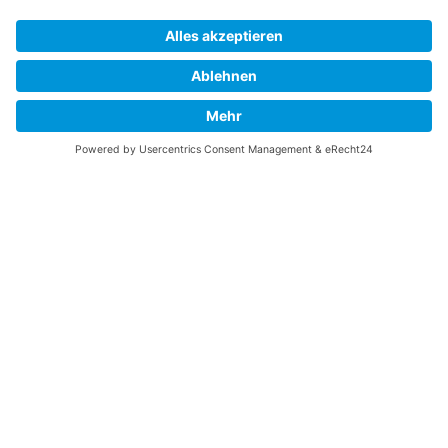
Vaterländische
Werde aktiv
Union
Soziale Medien
Wilhelm Beck Haus
VU-Mitglied werden
Fürst-Franz-Josef-
Eine Aufgabe
Strasse 13
übernehmen
FL-9490 Vaduz
Für ein politisches
Amt kandidieren
Tel +423 239 82 82
Ihre Meinung zählt
info@vu-online.li
Spenden
Statuten
Datenschutz
Impressum
Barrierefreiheit