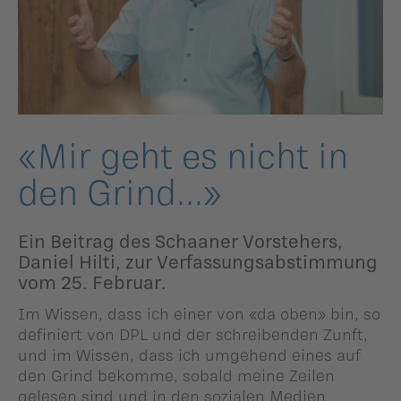
ildergalerien
Parteisekretariat
ber uns
ublikationen
«Mir geht es nicht in
den Grind...»
Ein Beitrag des Schaaner Vorstehers,
Daniel Hilti, zur Verfassungsabstimmung
vom 25. Februar.
Im Wissen, dass ich einer von «da oben» bin, so
definiert von DPL und der schreibenden Zunft,
und im Wissen, dass ich umgehend eines auf
den Grind bekomme, sobald meine Zeilen
gelesen sind und in den sozialen Medien