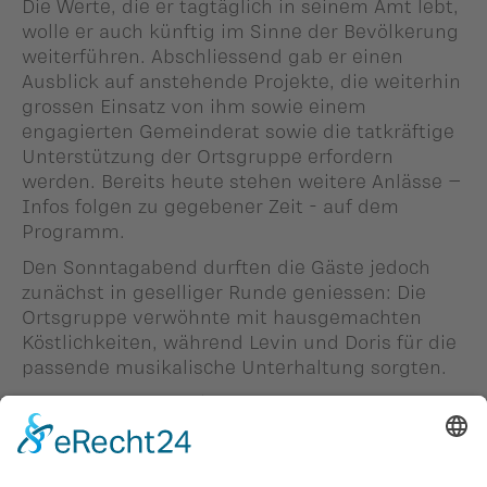
Die Werte, die er tagtäglich in seinem Amt lebt,
wolle er auch künftig im Sinne der Bevölkerung
weiterführen. Abschliessend gab er einen
Ausblick auf anstehende Projekte, die weiterhin
grossen Einsatz von ihm sowie einem
engagierten Gemeinderat sowie die tatkräftige
Unterstützung der Ortsgruppe erfordern
werden. Bereits heute stehen weitere Anlässe –
Infos folgen zu gegebener Zeit - auf dem
Programm.
Den Sonntagabend durften die Gäste jedoch
zunächst in geselliger Runde geniessen: Die
Ortsgruppe verwöhnte mit hausgemachten
Köstlichkeiten, während Levin und Doris für die
passende musikalische Unterhaltung sorgten.
Christoph Gassner (Obmann VU Mauren-
Schaanwald)
Person in diesem Beitrag: -
#Peter Frick