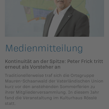
ildergalerien
Parteisekretariat
ber uns
ublikationen
Medienmit­tei­lung
Kontinuität an der Spitze: Peter Frick tritt
erneut als Vorsteher an
Traditionellerweise traf sich die Ortsgruppe
Mauren-Schaanwald der Vaterländischen Union
kurz vor den anstehenden Sommerferien zu
ihrer Mitgliederversammlung. In diesem Jahr
fand die Veranstaltung im Kulturhaus Rössle
statt.