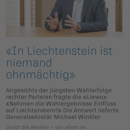
ildergalerien
Parteisekretariat
ber uns
ublikationen
«In Liechten­stein ist
niemand
ohnmächtig»
Angesichts der jüngsten Wahlerfolge
rechter Parteien fragte die «Liewo»:
«Nehmen die Wahlergebnisse Einfluss
auf Liechtenstein?» Die Antwort lieferte
Generalsekretär Michael Winkler
Durch die Medien – vor allem im