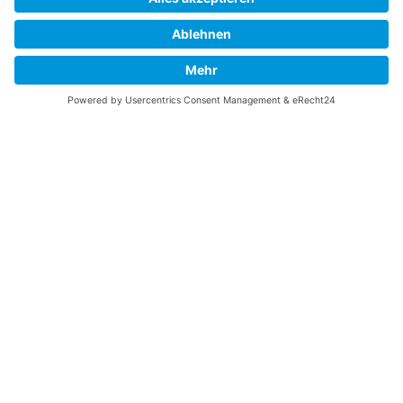
Vaterländische
Werde aktiv
Union
Soziale Medien
Wilhelm Beck Haus
VU-Mitglied werden
Fürst-Franz-Josef-
Eine Aufgabe
Strasse 13
übernehmen
FL-9490 Vaduz
Für ein politisches
Amt kandidieren
Tel +423 239 82 82
Ihre Meinung zählt
info@vu-online.li
Spenden
Statuten
Datenschutz
Impressum
Barrierefreiheit