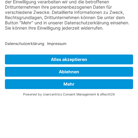
Vaterländische
Werde aktiv
Union
Soziale Medien
Wilhelm Beck Haus
VU-Mitglied werden
Fürst-Franz-Josef-
Eine Aufgabe
Strasse 13
übernehmen
FL-9490 Vaduz
Für ein politisches