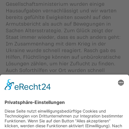
Gesellschaftsministerium wurden einige
Hausaufgaben vernachlässigt und wir warten
bereits gefühlte Ewigkeiten sowohl auf den
Armutsbericht als auch auf Bewegungen in
Sachen Altersstrategie. Zum Glück zeigt der
Staat immer wieder, dass es auch anders geht:
Im Zusammenhang mit dem Krieg in der
Ukraine wurde schnell reagiert. Rasch gab es
Hilfen, Flüchtlinge können auf unbürokratische
Lösungen zählen, um hier Zuflucht zu finden.
Auch Soforthilfen vor Ort wurden schnell
organisiert. Das ist in jeder Hinsicht beispielhaft
für sofortige humanitäre Hilfen in Notlagen.
Person in diesem Beitrag: -
#Michael Winkler
Zurück