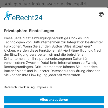
Anliegen verdankenswerterweise explizit
unterstützten.
(mw)
Personen in diesem Beitrag: -
#Michael Winkler
,
#Manfred Kaufmann
,
#Mario Wohlwend
Zurück