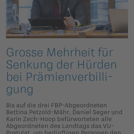
ildergalerien
Parteisekretariat
ber uns
ublikationen
Grosse Mehrheit für
Senkung der Hürden
bei Prämienver­bil­li­
gung
Bis auf die drei FBP-Abgeordneten
Bettina Petzold-Mähr, Daniel Seger und
Karin Zech-Hoop befürworteten alle
Abgeordneten des Landtags das VU-
Postulat, um bedürftigen Personen den