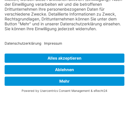
Vaterländische
Werde aktiv
Union
Soziale Medien
Wilhelm Beck Haus
VU-Mitglied werden
Fürst-Franz-Josef-
Eine Aufgabe
Strasse 13
übernehmen
FL-9490 Vaduz
Für ein politisches