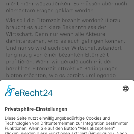
nicht mehr wegzudenken. Es müssen aber noch
elementare Fragen geklärt werden.
Wie soll die Elternzeit bezahlt werden? Hierzu
braucht es auch klare Bekenntnisse der
Wirtschaft. Denn nur wenn alle Akteure
dahinterstehen, wird es auch gelingen können.
Und nur so wird auch der Wirtschaftsstandort
langfristig von einer bezahlten Elternzeit
profitieren. Wenn wir gerade auch mit der
bezahlten Elternzeit attraktive Bedingungen
bieten möchten, wie es bereits umliegende
Staaten tun, kommen wir nicht drumherum,
uns die Zeit zu geben, die es einfach braucht.
Person in diesem Beitrag: -
#Peter Frick
Zurück