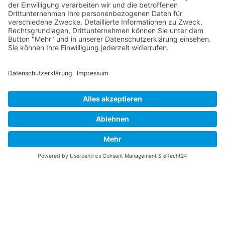
Vaterländische
Werde aktiv
Union
Soziale Medien
Wilhelm Beck Haus
VU-Mitglied werden
Fürst-Franz-Josef-
Eine Aufgabe
Strasse 13
übernehmen
FL-9490 Vaduz
Für ein politisches