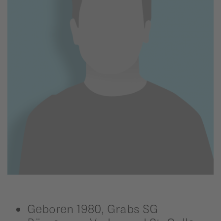
ildergalerien
Parteisekretariat
ber uns
ublikationen
Geboren 1980, Grabs SG