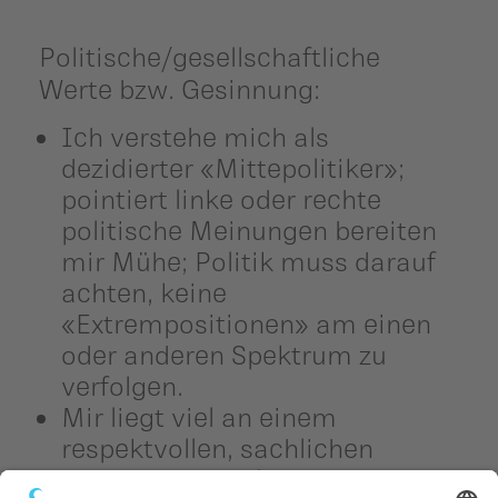
Politische/gesellschaftliche
Werte bzw. Gesinnung:
Ich verstehe mich als
dezidierter «Mittepolitiker»;
pointiert linke oder rechte
politische Meinungen bereiten
mir Mühe; Politik muss darauf
achten, keine
«Extrempositionen» am einen
oder anderen Spektrum zu
verfolgen.
Mir liegt viel an einem
respektvollen, sachlichen
Umgang mit politischen