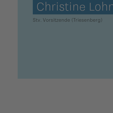
Christine Loh
ber uns
ublikationen
Stv. Vorsitzende (Triesenberg)