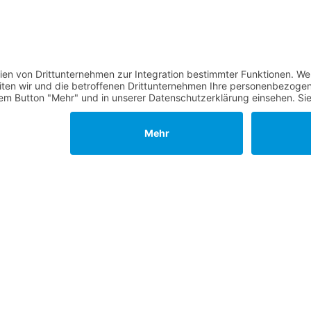
erden
 übernehmen
sches Amt kandidieren
ählt