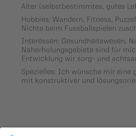
Alter (selbstbestimmtes, gutes Le
Hobbies: Wandern, Fitness, Puzze
Nichte beim Fussballspielen zus
Interessen: Gesundheitswesen, Na
Naherholungsgebiete sind für mich
Entwicklung wir sorg- und achts
Spezielles: Ich wünsche mir eine
mit konstruktiver und lösungsorie