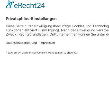
Vaterländische Union
Werde aktiv
Wilhelm Beck Haus
Soziale Medien
Fürst-Franz-Josef-Strasse 13
VU-Mitglied w
FL-9490 Vaduz
Eine Aufgabe
Für ein politi
Tel +423 239 82 82
Ihre Meinung z
info@vu-online.li
Spenden