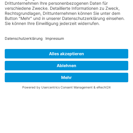
Vaterländische
Werde aktiv
Union
Soziale Medien
Wilhelm Beck Haus
VU-Mitglied werden
Fürst-Franz-Josef-
Eine Aufgabe
Strasse 13
übernehmen
FL-9490 Vaduz
Für ein politisches
Amt kandidieren