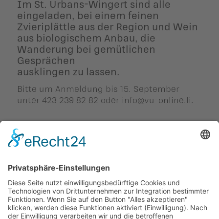
Im St. Urbans-Wingert sind alle
eingeladen, bei einem feinen
Zvieriplättle aus der Region und Wein
aus biologischem Anbau, die
Wanderung bei gemütlichen
Gesprächen
ausklingen zu lassen.
Bitte um Anmeldung bis 15. September
unter 423 239 82 82 oder
info@vu-online.li
.
Zurück
Diesen Beitrag teilen