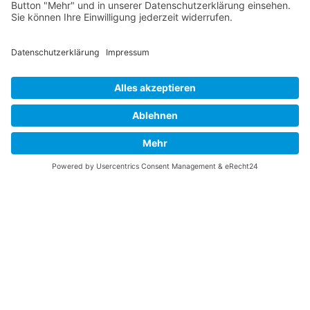
Vaterländische
Werde aktiv
Union
Soziale Medien
Wilhelm Beck Haus
VU-Mitglied werden
Fürst-Franz-Josef-
Eine Aufgabe
Strasse 13
übernehmen
FL-9490 Vaduz
Für ein politisches
Amt kandidieren
Tel +423 239 82 82
Ihre Meinung zählt
info@vu-online.li
Spenden