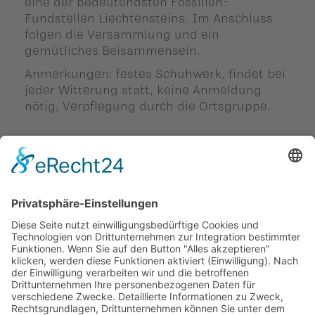
eine der bedeutendsten Fossilien-
Fundstellen Liechtensteins. Im Anschluss
folgen die Versammlung und ein
gemütliches Beisammensein.
Anmerkungen: festes Schuhwerk, findet bei
jeder Witterung statt, keine Anmeldung
nötig, Verpflegung durch die Ortsgruppe.
Zurück
Diesen Beitrag teilen