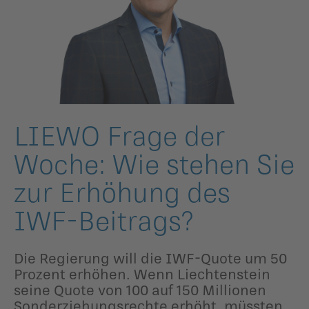
ildergalerien
Parteisekretariat
ber uns
ublikationen
LIEWO Frage der
Woche: Wie stehen Sie
zur Erhöhung des
IWF-Beitrags?
Die Regierung will die IWF-Quote um 50
Prozent erhöhen. Wenn Liechtenstein
seine Quote von 100 auf 150 Millionen
Sonderziehungsrechte erhöht, müssten