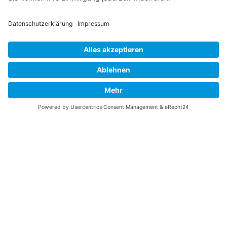
Vaterländische
Werde aktiv
Union
Soziale Medien
Wilhelm Beck Haus
VU-Mitglied werden
Fürst-Franz-Josef-
Eine Aufgabe
Strasse 13
übernehmen
FL-9490 Vaduz
Für ein politisches
Amt kandidieren
Tel +423 239 82 82
Ihre Meinung zählt
info@vu-online.li
Spenden