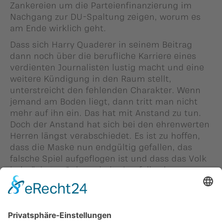
Zankereien um die Parteienfinanzierung im
Nachgang zur DU-Spaltung zeigen, worum es
am Ende wirklich geht.
Dass sich Harry Quaderer in seinem Beitrag
dann noch über die berufliche Karriere eines
verdienten Journalisten lustig macht und eine
weitere Kündigung in den Raum stellt,
unterstreicht den fehlenden Charakter. Wenn
jemand am Boden liegt, dann tritt man nicht
mehr auf ihn ein. Das hat mit Anstand zu tun.
Doch der Anstand hat sich bei den ehrenwerten
Herren längst verabschiedet. Es ist zu hoffen,
dass die Maske nun endgültig gefallen, das
falsche Spiel aufgeflogen ist und dass das Volk
bei nächster Gelegenheit ebenfalls eine
Kündigung ausspricht. Denn eines
Volksvertreters sind solche Methoden
unwürdig.