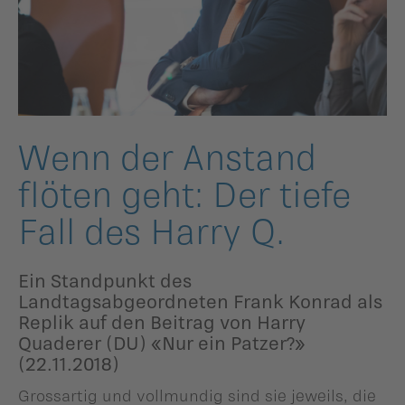
ildergalerien
Parteisekretariat
ber uns
ublikationen
Wenn der Anstand
flöten geht: Der tiefe
Fall des Harry Q.
Ein Standpunkt des
Landtagsabgeordneten Frank Konrad als
Replik auf den Beitrag von Harry
Quaderer (DU) «Nur ein Patzer?»
(22.11.2018)
Grossartig und vollmundig sind sie jeweils, die