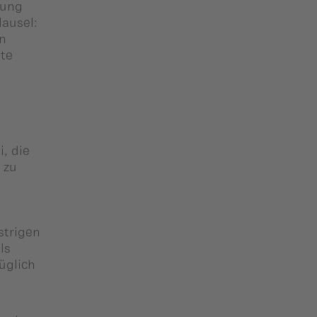
lung
lausel:
en
ate
i, die
 zu
strigen
ls
üglich