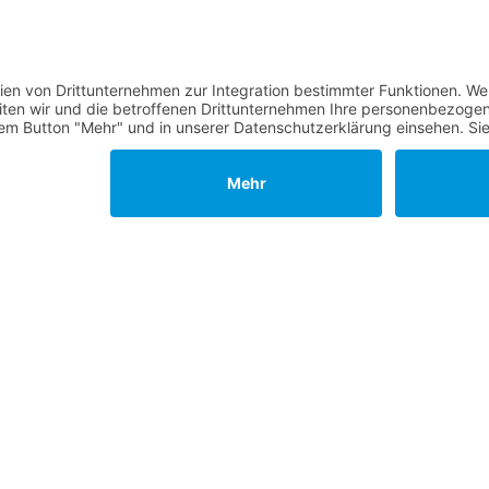
erden
 übernehmen
sches Amt kandidieren
ählt