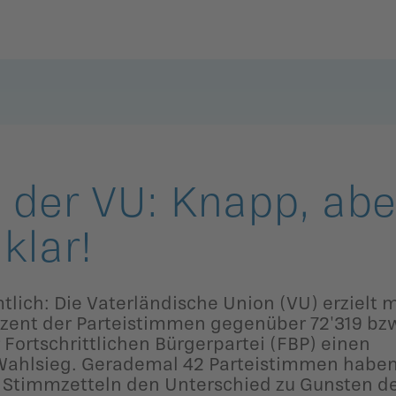
Zurück
Zurück
Zurück
Zurück
Zurück
Zurück
mmlung
Balzers
Eschen-Nendeln
Balzers
Eschen-Nendeln
Balzers
Eschen-Nendeln
Planken
Gamprin-Bendern
Planken
Gamprin-Bendern
Planken
Gamprin-Bendern
 der VU: Knapp, abe
Schaan
Mauren-
Schaan
Mauren-
Schaan
Mauren-
klar!
Schaanwald
Schaanwald
Schaanwald
Triesen
Triesen
Triesen
Ruggell
Ruggell
Ruggell
mtlich: Die Vaterländische Union (VU) erzielt m
Triesenberg
Triesenberg
Triesenberg
ozent der Parteistimmen gegenüber 72'319 bz
Schellenberg
Schellenberg
Schellenberg
ngen
 Fortschrittlichen Bürgerpartei (FBP) einen
Vaduz
Vaduz
Vaduz
Wahlsieg. Gerademal 42 Parteistimmen haben
Stimmzetteln den Unterschied zu Gunsten d