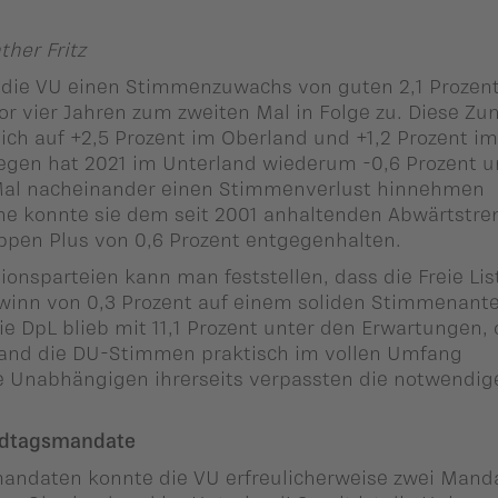
ther Fritz
t die VU einen Stimmenzuwachs von guten 2,1 Prozen
 vor vier Jahren zum zweiten Mal in Folge zu. Diese Z
 sich auf +2,5 Prozent im Oberland und +1,2 Prozent i
gegen hat 2021 im Unterland wiederum -0,6 Prozent 
 Mal nacheinander einen Stimmenverlust hinnehmen
e konnte sie dem seit 2001 anhaltenden Abwärtstre
ppen Plus von 0,6 Prozent entgegenhalten.
tionsparteien kann man feststellen, dass die Freie Lis
inn von 0,3 Prozent auf einem soliden Stimmenante
Die DpL blieb mit 11,1 Prozent unter den Erwartungen,
land die DU-Stimmen praktisch im vollen Umfang
 Unabhängigen ihrerseits verpassten die notwendig
andtagsmandate
andaten konnte die VU erfreulicherweise zwei Mand