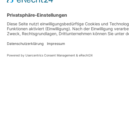
Vaterländische Union
Werde aktiv
Wilhelm Beck Haus
Soziale Medien
Fürst-Franz-Josef-Strasse 13
VU-Mitglied w
FL-9490 Vaduz
Eine Aufgabe
Für ein politi
Tel +423 239 82 82
Ihre Meinung z
info@vu-online.li
Spenden