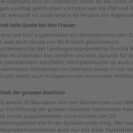
im Oberland und im Unterland! Somit ist die Union m
en Landtag gleich stark vertreten wie die FBP und h
d, wie auch im Unterland je 40 Prozent der Abgeord
nd tolle Quote bei den Frauen
n drei von fünf angetretenen VU-Kandidatinnen den 
t, was einer Quote von 60 Prozent gleichkommt.
pitzenresultat der Landtagsvizepräsidentin Gunilla 
iste im Unterland klar anführt und sich dadurch für d
n Liechtenstein empfiehlt. Höchsterfreulich ist auch 
n sämtlichen Gemeinden im Oberland sowie in vier de
d und somit auch in sogenannten schwarzen Hochb
beit der grossen Koalition
t jeweils 10 Mandaten von den Wählerinnen und Wä
zur Fortführung der grossen Koalition bekommen hab
des zuerst ausgewiesenen Unterschieds von 23
onntagabend alle in der Spitzenrunde einig: Wer na
Hauptwahlkommission auch nur mit einer Parteisti