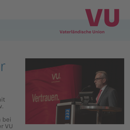
r
it
w.
 bei
er VU