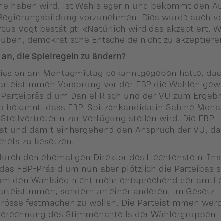
ne haben wird, ist Wahlsiegerin und bekommt den Au
e Regierungsbildung vorzunehmen. Dies wurde auch v
us Vogt bestätigt: «Natürlich wird das akzeptiert. W
auben, demokratische Entscheide nicht zu akzeptiere
 an, die Spielregeln zu ändern?
ission am Montagmittag bekanntgegeben hatte, das
 Parteistimmen Vorsprung vor der FBP die Wahlen ge
P-Parteipräsidium Daniel Risch und der VU zum Ergebn
 bekannt, dass FBP-Spitzenkandidatin Sabine Mona
Stellvertreterin zur Verfügung stellen wird. Die FBP
ltat und damit einhergehend den Anspruch der VU, da
hefs zu besetzen.
 durch den ehemaligen Direktor des Liechtenstein-Ins
 das FBP-Präsidium nun aber plötzlich die Parteibasis
, um den Wahlsieg nicht mehr entsprechend der amtli
teistimmen, sondern an einer anderen, im Gesetz
Grösse festmachen zu wollen. Die Parteistimmen wer
r Berechnung des Stimmenanteils der Wählergruppen