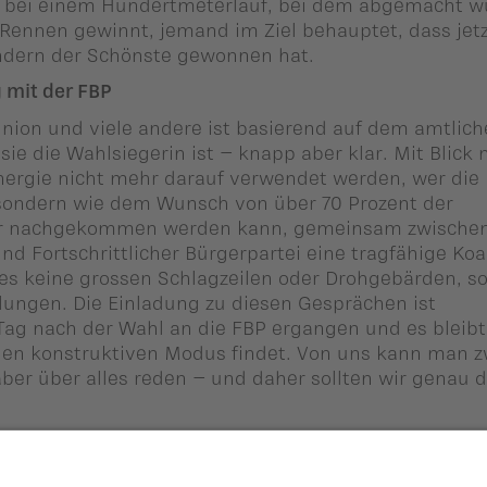
ss bei einem Hundertmeterlauf, bei dem abgemacht w
 Rennen gewinnt, jemand im Ziel behauptet, dass jet
ondern der Schönste gewonnen hat.
g mit der FBP
Union und viele andere ist basierend auf dem amtlic
sie die Wahlsiegerin ist – knapp aber klar. Mit Blick 
Energie nicht mehr darauf verwendet werden, wer die
ondern wie dem Wunsch von über 70 Prozent der
er nachgekommen werden kann, gemeinsam zwische
d Fortschrittlicher Bürgerpartei eine tragfähige Koal
 es keine grossen Schlagzeilen oder Drohgebärden, s
ungen. Die Einladung zu diesen Gesprächen ist
Tag nach der Wahl an die FBP ergangen und es bleibt
 den konstruktiven Modus findet. Von uns kann man 
ber über alles reden – und daher sollten wir genau 