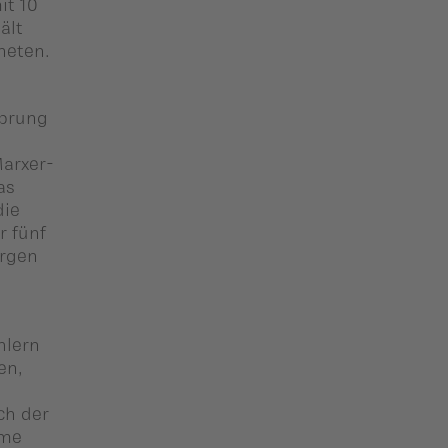
it 10
ält
neten.
Sprung
Marxer-
as
die
r fünf
urgen
hlern
en,
ch der
mme