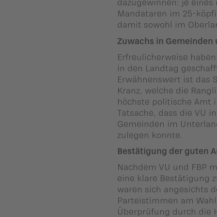
dazugewinnen: je eines 
Mandataren im 25-köpfig
damit sowohl im Oberlan
Zuwachs in Gemeinden u
Erfreulicherweise habe
in den Landtag geschaff
Erwähnenswert ist das S
Kranz, welche die Rangl
höchste politische Amt i
Tatsache, dass die VU i
Gemeinden im Unterlan
zulegen konnte.
Bestätigung der guten Ar
Nachdem VU und FBP mi
eine klare Bestätigung 
waren sich angesichts 
Parteistimmen am Wahls
Überprüfung durch die 