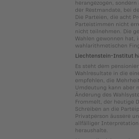
herangezogen, sondern 
der Restmandate, bei de
Die Parteien, die acht 
Parteistimmen nicht er
nicht teilnehmen. Die ge
Wahlen gewonnen hat, i
wahlarithmetischen Fi
Liechtenstein-Institut h
Es steht dem pensioniert
Wahlresultate in die ei
empfehlen, die Mehrheit
Umdeutung kann aber ni
Änderung des Wahlsyste
Frommelt, der heutige Di
Schreiben an die Parteip
Privatperson äussere un
allfälliger Interpretatio
heraushalte.