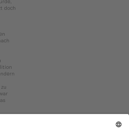
urde,
zt doch
hen
nach
n
ition
ondern
 zu
zwar
das