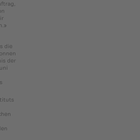
ftrag,
on
ir
n.»
s die
wonnen
is der
uni
s
tituts
chen
den