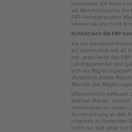
landesweit die Nase vor
als Mehrheitspartei di
FBP-Parteipräsident Marc
können es uns nicht erl
Schickt sich die FBP nun
Als die Hauptwahlkomm
VU letztendlich mit 42
hat, gratulierte das FB
Landtagswahlen und gab
sich als Regierungschef-
akzeptiere dieses Resu
Mandat des Regierungsc
Offensichtlich befeuert
Wilfried Marxer, scheint
mobilisieren zu wollen
Kundmachung an den Par
nirgends zu findenden 
nicht nur seit jeher zu