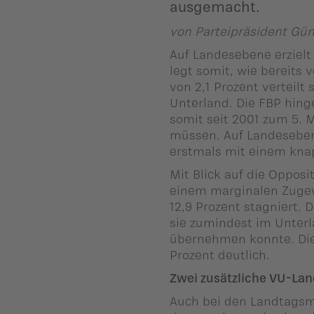
ausgemacht.
ber uns
von Parteipräsident Gün
ublikationen
Auf Landesebene erziel
legt somit, wie bereits
von 2,1 Prozent verteilt
Unterland. Die FBP hin
somit seit 2001 zum 5.
müssen. Auf Landeseben
erstmals mit einem kna
Mit Blick auf die Opposi
einem marginalen Zugew
12,9 Prozent stagniert. 
sie zumindest im Unter
übernehmen konnte. Die
Prozent deutlich.
Zwei zusätzliche VU-L
Auch bei den Landtagsm