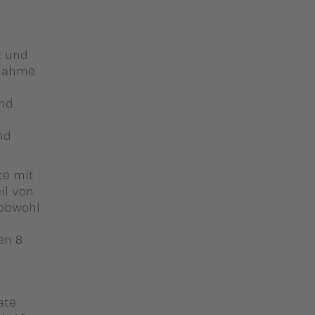
t und
unahme
m
und
nd
te mit
il von
 obwohl
en 8
ate