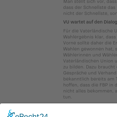
Man stellt sich vor, da
dass der Schnellste das
nicht der Schnellste, s
VU wartet auf den Dialo
Für die Vaterländische 
Wahlergebnis klar, dass 
Vorne sollte daher die 
Wahlen gewonnen hat, s
Wählerinnen und Wähl
Vaterländischen Union un
zu bilden. Dazu braucht
Gespräche und Verhandl
bekanntlich bereits am 
hoffen, dass die FBP in
nicht alles bekommen, a
tun.
Zurück