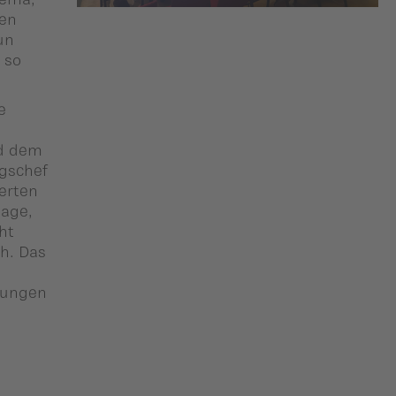
ten
un
 so
e
nd dem
gschef
erten
lage,
ht
ch. Das
sungen
n