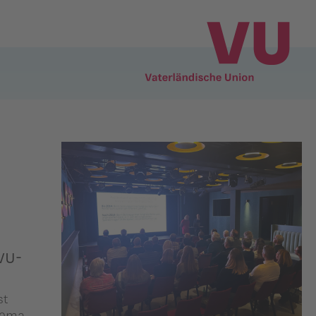
VU-
st
hema,