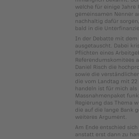
ber uns
welche für einige Jahre
gemeinsamen Nenner an.
ublikationen
nachhaltig dafür sorgen
bald in die Unterfinanzi
In der Debatte mit dem
ausgetauscht. Dabei kris
Pflichten eines Arbeit
Referendumskomitees au
Daniel Risch die hochpr
sowie die verständliche
die vom Landtag mit 22 
handeln ist für mich al
Massnahmenpaket funkti
Regierung das Thema w
die auf die lange Bank 
weiteres Argument.
Am Ende entschied sich 
anstatt erst dann zu han