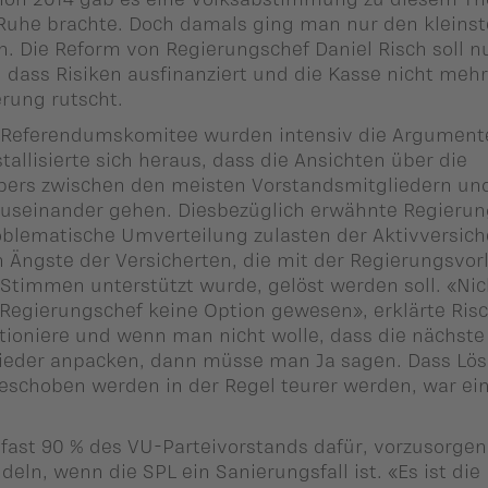
 Ruhe brachte. Doch damals ging man nur den kleins
 Die Reform von Regierungschef Daniel Risch soll n
, dass Risiken ausfinanziert und die Kasse nicht mehr
erung rutscht.
 Referendumskomitee wurden intensiv die Argument
tallisierte sich heraus, dass die Ansichten über die
gebers zwischen den meisten Vorstandsmitgliedern u
seinander gehen. Diesbezüglich erwähnte Regierun
oblematische Umverteilung zulasten der Aktivversich
n Ängste der Versicherten, die mit der Regierungsvor
Stimmen unterstützt wurde, gelöst werden soll. «Nic
s Regierungschef keine Option gewesen», erklärte Ris
oniere und wenn man nicht wolle, dass die nächste
ieder anpacken, dann müsse man Ja sagen. Dass Lö
geschoben werden in der Regel teurer werden, war ei
fast 90 % des VU-Parteivorstands dafür, vorzusorgen
deln, wenn die SPL ein Sanierungsfall ist. «Es ist die